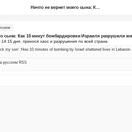
Ничто не вернет моего сына: Ка...
усском
го сына: Как 10 минут бомбардировки Израиля разрушили жи
 14:15 дня, принося хаос и разрушения по всей стране.
back my son': How 10 minutes of bombing by Israel shattered lives in Lebanon
на русском RSS