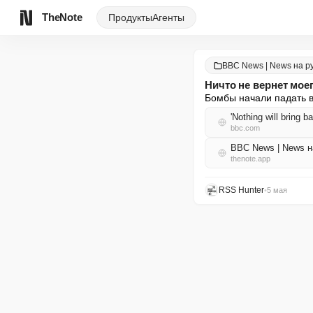
TheNote
Продукты
Агенты
BBC News | News на р
Ничто не вернет мое
Бомбы начали падать в
'Nothing will bring 
bbc.com
BBC News | News 
thenote.app
RSS Hunter
•
5 мая