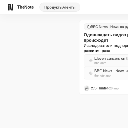
TheNote
Продукты
Агенты
BBC News | News на р
Одиннадцать видов р
происходит
Исследователи подчерк
развития рака.
Eleven cancers on th
bbc.com
BBC News | News 
thenote.app
RSS Hunter
•
28 апр.