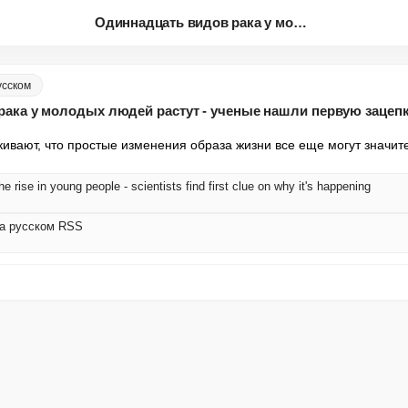
Одиннадцать видов рака у молод...
усском
ака у молодых людей растут - ученые нашли первую зацепку
ивают, что простые изменения образа жизни все еще могут значите
e rise in young people - scientists find first clue on why it's happening
на русском RSS