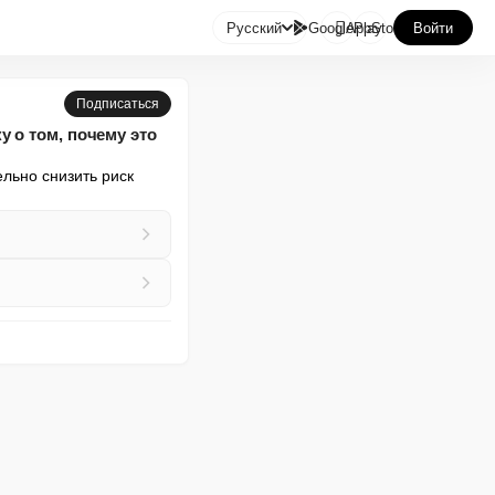

Русский
GooglePlay
AppStore
Войти
Подписаться
 о том, почему это
льно снизить риск 