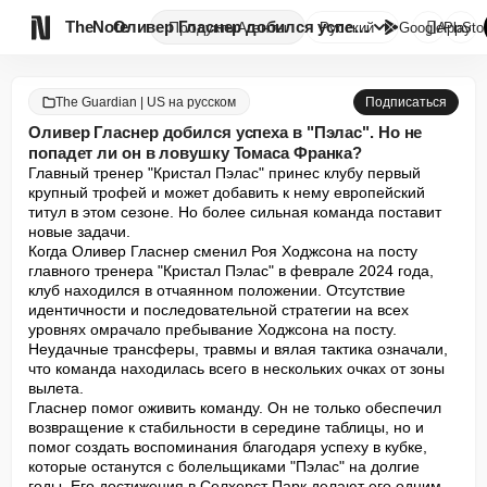

TheNote
Оливер Гласнер добился успеха ...
Продукты
Агенты
Русский
GooglePlay
AppSto
The Guardian | US на русском
Подписаться
Оливер Гласнер добился успеха в "Пэлас". Но не
попадет ли он в ловушку Томаса Франка?
Главный тренер "Кристал Пэлас" принес клубу первый 
крупный трофей и может добавить к нему европейский 
титул в этом сезоне. Но более сильная команда поставит 
новые задачи.

Когда Оливер Гласнер сменил Роя Ходжсона на посту 
главного тренера "Кристал Пэлас" в феврале 2024 года, 
клуб находился в отчаянном положении. Отсутствие 
идентичности и последовательной стратегии на всех 
уровнях омрачало пребывание Ходжсона на посту. 
Неудачные трансферы, травмы и вялая тактика означали, 
что команда находилась всего в нескольких очках от зоны 
вылета.

Гласнер помог оживить команду. Он не только обеспечил 
возвращение к стабильности в середине таблицы, но и 
помог создать воспоминания благодаря успеху в кубке, 
которые останутся с болельщиками "Пэлас" на долгие 
годы. Его достижения в Селхерст Парк делают его одним 