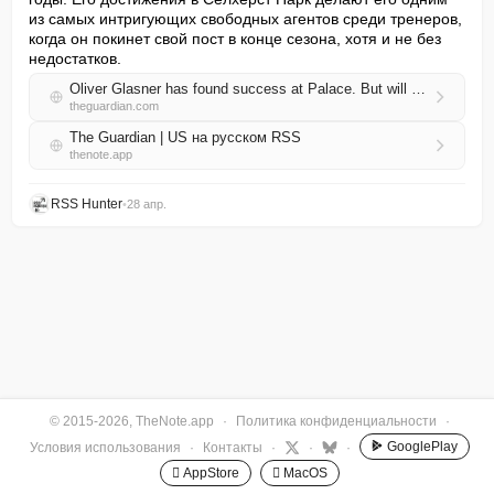
из самых интригующих свободных агентов среди тренеров, 
когда он покинет свой пост в конце сезона, хотя и не без 
недостатков.
Oliver Glasner has found success at Palace. But will he fall into the Thomas Frank trap?
theguardian.com
The Guardian | US на русском RSS
thenote.app
RSS Hunter
•
28 апр.
© 2015-2026, TheNote.app
·
Политика конфиденциальности
·
GooglePlay
Условия использования
·
Контакты
·
·
·
 AppStore
 MacOS