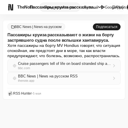

TheNote
Пассажиры круиза рассказывают ...
Продукты
Агенты
Русский
GooglePlay
AppSto
BBC News | News на русском
Подписаться
Пассажиры круиза рассказывают о жизни на борту
застрявшего судна после вспышки хантавируса.
Хотя пассажиры на борту MV Hondius говорят, что ситуация 
спокойная, им предстоят дни в море, так как власти 
предупреждают, что болезнь, возможно, распространилась.
Cruise passengers tell of life on board stranded ship after hantavirus outbreak
bbc.com
BBC News | News на русском RSS
thenote.app
RSS Hunter
•
5 мая