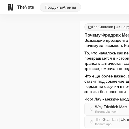
TheNote
Продукты
Агенты
The Guardian | UK на 
Почему Фридрих Мер
Возмездие президента 
почему зависимость Е
То, что началось как 
превращается в истори
трансатлантическая сс
кризисе, омрачая перв
Что еще более важно, 
ставит под сомнение а
Германии озвучил в но
зонтика безопасности.
Йорг Лау - международ
Why Friedrich Merz 
theguardian.com
The Guardian | UK
thenote.app