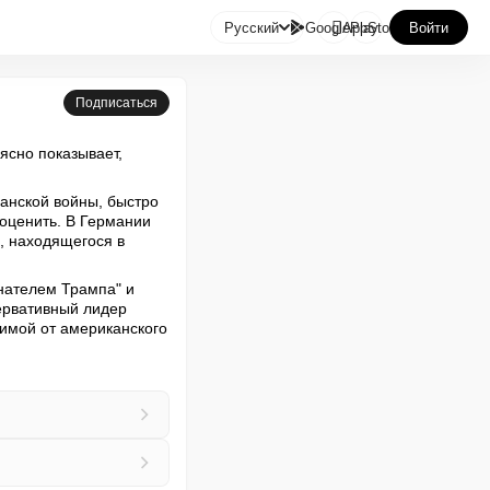

Русский
GooglePlay
AppStore
Войти
Подписаться
сно показывает, 
нской войны, быстро 
ценить. В Германии 
 находящегося в 
нателем Трампа" и 
ервативный лидер 
имой от американского 