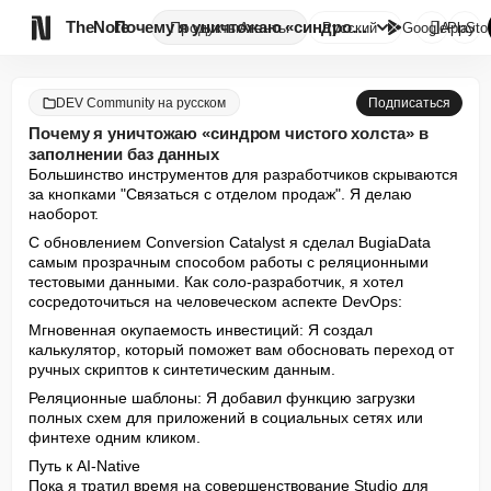

TheNote
Почему я уничтожаю «синдром чи...
Продукты
Агенты
Русский
GooglePlay
AppSto
DEV Community на русском
Подписаться
Почему я уничтожаю «синдром чистого холста» в
заполнении баз данных
Большинство инструментов для разработчиков скрываются 
за кнопками "Связаться с отделом продаж". Я делаю 
наоборот.
С обновлением Conversion Catalyst я сделал BugiaData 
самым прозрачным способом работы с реляционными 
тестовыми данными. Как соло-разработчик, я хотел 
сосредоточиться на человеческом аспекте DevOps:
Мгновенная окупаемость инвестиций: Я создал 
калькулятор, который поможет вам обосновать переход от 
ручных скриптов к синтетическим данным.
Реляционные шаблоны: Я добавил функцию загрузки 
полных схем для приложений в социальных сетях или 
финтехе одним кликом.
Путь к AI-Native

Пока я тратил время на совершенствование Studio для 