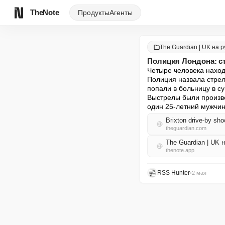
TheNote
Продукты
Агенты
The Guardian | UK на 
Полиция Лондона: ст
Четыре человека наход
Полиция назвала стрел
попали в больницу в су
Выстрелы были произве
один 25-летний мужчин
Brixton drive-by sho
theguardian.com
The Guardian | UK
thenote.app
RSS Hunter
•
2 мая