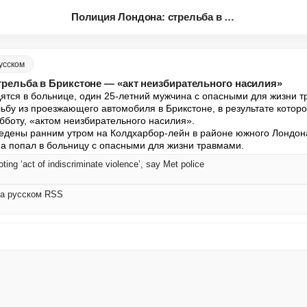
Полиция Лондона: стрельба в Бр...
русском
рельба в Брикстоне — «акт неизбирательного насилия»
ятся в больнице, один 25-летний мужчина с опасными для жизни т
ьбу из проезжающего автомобиля в Брикстоне, в результате которо
бботу, «актом неизбирательного насилия».

дены ранним утром на Колдхарбор-лейн в районе южного Лондона, 
а попал в больницу с опасными для жизни травмами.
oting ‘act of indiscriminate violence’, say Met police
 на русском RSS