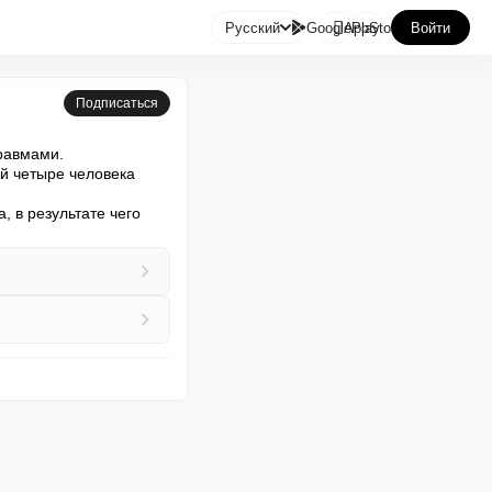

Русский
GooglePlay
AppStore
Войти
Подписаться
равмами.

й четыре человека 
в результате чего 