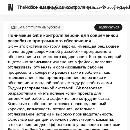

TheNote
Понимание Git и контроля верси...
Продукты
Агенты
Русский
GooglePlay
AppSto
DEV Community на русском
Подписаться
Понимание Git и контроля версий для современной
разработки программного обеспечения
Git — это система контроля версий, имеющая решающее 
значение для современной разработки программного 
обеспечения и совместного кодирования. Контроль версий 
тщательно записывает изменения в файлах, позволяя 
отслеживать, отменять и организовывать рабочие 
процессы. Git конкретно решает такие проблемы, как 
отслеживание кода, предотвращение перезаписи и 
облегчение командной работы между разработчиками. 
Будучи распределенной системой, Git позволяет 
разработчикам иметь полные копии проекта для 
автономной работы и эффективного сотрудничества. 
Ключевые особенности включают распределенный 
характер, возможности ветвления, детальное 
отслеживание истории и высокую производительность. 
Основные концепции включают репозитории, коммиты, 
ветки и слияние для эффективного управления проектами. 
Базовый рабочий процесс включает инициализацию, 