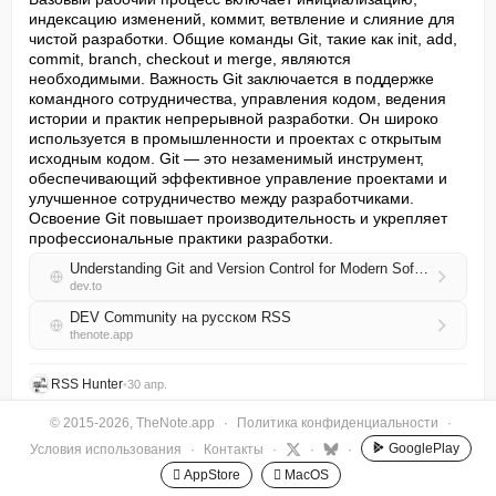
индексацию изменений, коммит, ветвление и слияние для 
чистой разработки. Общие команды Git, такие как init, add, 
commit, branch, checkout и merge, являются 
необходимыми. Важность Git заключается в поддержке 
командного сотрудничества, управления кодом, ведения 
истории и практик непрерывной разработки. Он широко 
используется в промышленности и проектах с открытым 
исходным кодом. Git — это незаменимый инструмент, 
обеспечивающий эффективное управление проектами и 
улучшенное сотрудничество между разработчиками. 
Освоение Git повышает производительность и укрепляет 
профессиональные практики разработки.
Understanding Git and Version Control for Modern Software Development
dev.to
DEV Community на русском RSS
thenote.app
RSS Hunter
•
30 апр.
© 2015-2026, TheNote.app
·
Политика конфиденциальности
·
GooglePlay
Условия использования
·
Контакты
·
·
·
 AppStore
 MacOS