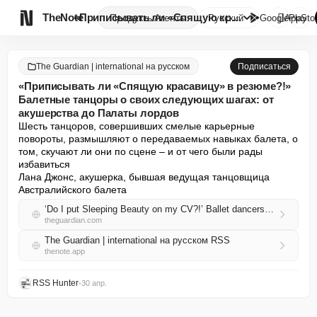

TheNote
«Приписывать ли «Спящую красав...
Продукты
Агенты
Русский
GooglePlay
AppSto
The Guardian | international на русском
Подписаться
«Приписывать ли «Спящую красавицу» в резюме?!»
Балетные танцоры о своих следующих шагах: от
акушерства до Палаты лордов
Шесть танцоров, совершивших смелые карьерные 
повороты, размышляют о передаваемых навыках балета, о 
том, скучают ли они по сцене – и от чего были рады 
избавиться

Лана Джонс, акушерка, бывшая ведущая танцовщица 
Австралийского балета
‘Do I put Sleeping Beauty on my CV?!’ Ballet dancers on their next steps, from midwifery to the House of Lords
theguardian.com
The Guardian | international на русском RSS
thenote.app
RSS Hunter
•
30 апр.