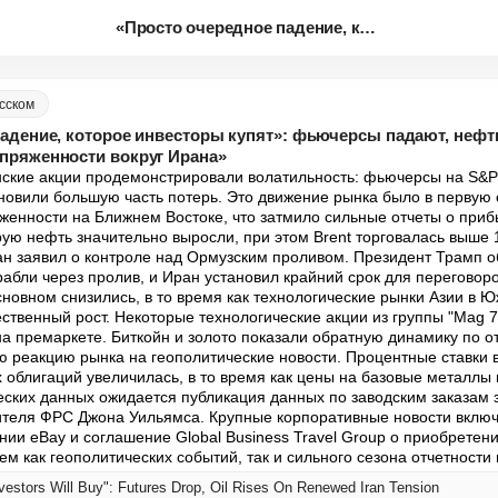
«Просто очередное падение, кот...
сском
адение, которое инвесторы купят»: фьючерсы падают, нефть
пряженности вокруг Ирана»
ские акции продемонстрировали волатильность: фьючерсы на S&P 
ановили большую часть потерь. Это движение рынка было в первую 
енности на Ближнем Востоке, что затмило сильные отчеты о прибы
ую нефть значительно выросли, при этом Brent торговалась выше 1
ан заявил о контроле над Ормузским проливом. Президент Трамп 
абли через пролив, и Иран установил крайний срок для переговоров
новном снизились, в то время как технологические рынки Азии в Ю
ственный рост. Некоторые технологические акции из группы "Mag 
 премаркете. Биткойн и золото показали обратную динамику по о
 реакцию рынка на геополитические новости. Процентные ставки в
х облигаций увеличилась, в то время как цены на базовые металлы 
ских данных ожидается публикация данных по заводским заказам за
ителя ФРС Джона Уильямса. Крупные корпоративные новости включ
ии eBay и соглашение Global Business Travel Group о приобретени
м как геополитических событий, так и сильного сезона отчетности 
nvestors Will Buy": Futures Drop, Oil Rises On Renewed Iran Tension