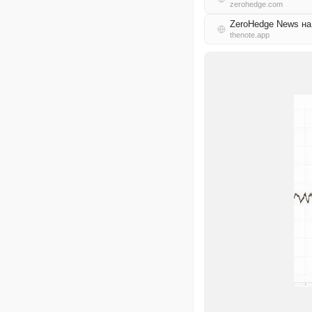
zerohedge.com
ZeroHedge News н
thenote.app