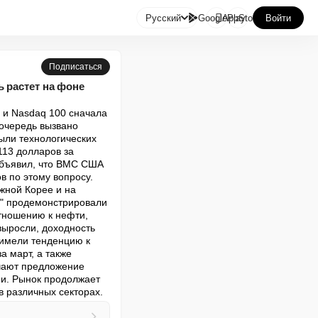

Русский
GooglePlay
AppStore
Войти
Подписаться
 растет на фоне
и Nasdaq 100 сначала 
очередь вызвано 
ли технологических 
13 долларов за 
объявил, что ВМС США 
 по этому вопросу. 
жной Корее и на 
7" продемонстрировали 
тношению к нефти, 
ыросли, доходность 
имели тенденцию к 
 март, а также 
ают предложение 
и. Рынок продолжает 
в различных секторах.