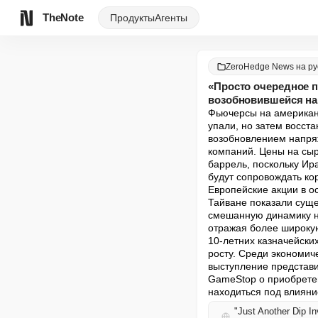
TheNote
Продукты
Агенты
ZeroHedge News на ру
«Просто очередное п
возобновившейся на
Фьючерсы на американ
упали, но затем восст
возобновлением напряж
компаний. Цены на сыр
баррель, поскольку Ир
будут сопровождать кор
Европейские акции в ос
Тайване показали суще
смешанную динамику на
отражая более широкую
10-летних казначейски
росту. Среди экономиче
выступление представ
GameStop о приобретен
находиться под влияние
"Just Another Dip I