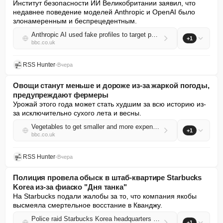
Институт безопасности ИИ Великобритании заявил, что 
недавнее поведение моделей Anthropic и OpenAI было 
злонамеренным и беспрецедентным.
Anthropic AI used fake profiles to target people in hack then hid the evidence
+1
bbc.co.uk
RSS Hunter
•
Вчера
Овощи станут меньше и дороже из-за жаркой погоды,
предупреждают фермеры
Урожай этого года может стать худшим за всю историю из-
за исключительно сухого лета и весны.
Vegetables to get smaller and more expensive due to hot weather, farmers warn
+1
bbc.co.uk
RSS Hunter
•
Вчера
Полиция провела обыск в штаб-квартире Starbucks
Korea из-за фиаско "Дня танка"
На Starbucks подали жалобы за то, что компания якобы 
высмеяла смертельное восстание в Кванджу.
Police raid Starbucks Korea headquarters over 'Tank Day' fiasco
+1