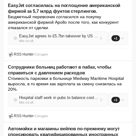
EasyJet согласилась на поглощение американской
фирмой за 5,7 млрд фунтов стерлингов.
Бюджетный перевозчик согласился на покупку 
американской фирмой Apollo после того, как конкурент 
отказался от сделки.
EasyJet agrees to £5.7bn takeover by US firm
+1
bbc.co.uk
RSS Hunter
•
Сегодня
Сотрудники больниц работают в пабах, чтобы
справиться с давлением расходов
Стоимость парковки в больнице Medway Maritime Hospital 
выросла, в то время как зарплата за смену снизилась на 
20%.
Hospital staff work in pubs to balance cost pressure
+1
bbc.co.uk
RSS Hunter
•
Сегодня
Автомойки и магазины вейпов по-прежнему могут
спонсировать квалифицированных иностранных