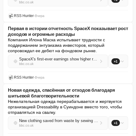
bbc.co.uk
RSS Hunter
•
Вчера
Первая в истории отчетность SpaceX показывает рост
доходов и огромные расходы
Компания Илона Маска испытывает трудности с 
поддержанием энтузиазма инвесторов, который 
сопровождал ее дебют на фондовом рынке.
SpaceX's first-ever earnings show higher revenues and huge spending
+1
bbc.co.uk
RSS Hunter
•
Вчера
Новая одежда, спасённая от отходов благодаря
шитьевой благотворительности
Нежелательная одежда перерабатывается и жертвуется 
организацией Dressability в Суиндоне вместо того, чтобы 
отправляться на свалку.
New clothing saved from waste by sewing charity
+1
bbc.co.uk