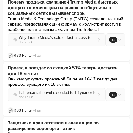
Почему продажа компанией Trump Media быстрых
доступов к влияющим на рынок сообщениям в
социальных сетях вызывает споры
Trump Media & Technology Group (TMTG) создала платный 
сервис, предоставляющий фирмам с Уолл-стрит доступ к 
наиболее влиятельным аккаунтам Truth Social.
Why Trump Media's sale of fast access to market-moving social posts is controversial
+1
bbc.co.uk
RSS Hunter
•
4 авг.
Проезд в поездах со скидкой 50% теперь доступен
для 18-летних
Они смогут купить проездной Saver на 16-17 лет до дня, 
предшествующего их 18-летию.
Half-price rail travel extended to 18-year-olds
+1
bbc.co.uk
RSS Hunter
•
4 авг.
Защитники прав отказали в апелляции по
расширению аэропорта Гатвик