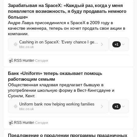
Зарабатывая на SpaceX: «Каждый раз, когда у меня
появляется возможность, я буду продавать немного
больше»
Андре Лавуа присоединился к SpaceX в 2009 году в 
качестве инженера, теперь он хочет продать свои акции в 
компании.
Cashing in on SpaceX: 'Every chance I get, I'll sell a little more'
+1
bbc.co.uk
RSS Hunter
•
Сегодня
Банк «Uniform» теперь оказывает помощь
работающим семьям
Общественная кладовая предлагает бывшую в 
употреблении школьную форму в Вест-Кингсдауне и 
Суонли, Кент.
Uniform bank now helping working families
+1
bbc.co.uk
RSS Hunter
•
Сегодня
Предложение о продлении программы праздничных