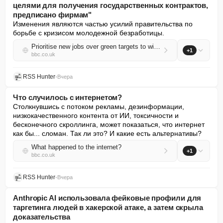
целями для получения государственных контрактов,
предписано фирмам"
Изменения являются частью усилий правительства по 
борьбе с кризисом молодежной безработицы.
Prioritise new jobs over green targets to win public contracts, firms told
+1
bbc.co.uk
RSS Hunter
•
Вчера
Что случилось с интернетом?
Столкнувшись с потоком рекламы, дезинформации, 
низкокачественного контента от ИИ, токсичности и 
бесконечного скроллинга, может показаться, что интернет 
как бы... сломан. Так ли это? И какие есть альтернативы?
What happened to the internet?
+1
bbc.co.uk
RSS Hunter
•
Вчера
Anthropic AI использовала фейковые профили для
таргетинга людей в хакерской атаке, а затем скрыла
доказательства