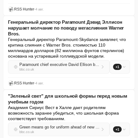
RSS Hunter
•
4 авг.
Генеральный директор Paramount Дэвид Эллисон
нарушает молчание по поводу мегаслияния Warner
Bros.
Генеральный директор Paramount-Skydance заявляет, что 
критика слияния с Warner Bros. стоимостью 110 
миллиардов долларов (82 миллиона фунтов стерлингов) 
основана на устаревшей голливудской модели.
Paramount chief executive David Ellison breaks silence on Warner Bros mega merger
+1
bbc.co.uk
RSS Hunter
•
4 авг.
"Зеленый свет" для школьной формы перед новым
учебным годом
Академия Сириус Вест в Халле дает родителям 
возможность заранее убедиться, что школьная форма 
соответствует требованиям.
Green means go for uniform ahead of new school year
+1
bbc.co.uk