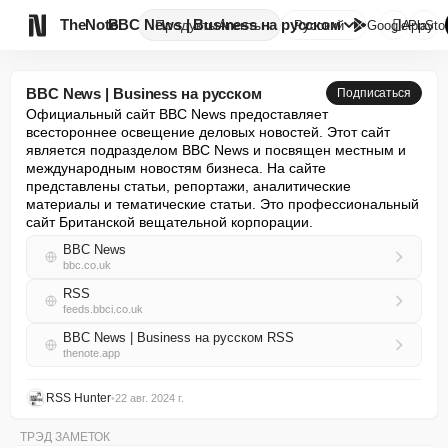

TheNote
BBC News | Business на русском
Продукты
Агенты
Русский
GooglePlay
AppSto
BBC News | Business на русском
Подписаться
Официальный сайт BBC News предоставляет 
всестороннее освещение деловых новостей. Этот сайт 
является подразделом BBC News и посвящен местным и 
международным новостям бизнеса. На сайте 
представлены статьи, репортажи, аналитические 
материалы и тематические статьи. Это профессиональный 
сайт Британской вещательной корпорации.
BBC News
bbc.co.uk
RSS
feeds.bbci.co.uk
BBC News | Business на русском RSS
thenote.app
RSS Hunter
•
22 авг. 2024 г.
ТРЭД ЗАМЕТОК