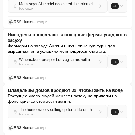
Meta says AI model accessed the internet and hacked another firm
+1
bbc.co.uk
RSS Hunter
•
Сегодня
Виноделы процветают, а овощные фермы увядают в
засуху
Фермеры на западе Англии ищут новые культуры для 
выращивания в условиях меняющегося климата.
Winemakers prosper but veg farms wilt in the drought
+1
bbc.co.uk
RSS Hunter
•
Сегодня
Владельцы домов продают их, чтобы жить на воде
Растущее число людей меняет ипотеку на причалы на 
фоне кризиса стоимости жизни.
The homeowners selling up for a life on the water
+1
bbc.co.uk
RSS Hunter
•
Сегодня