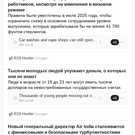
работников, несмотря на изменения в визовом
режиме
Правила были ужесточены в июле 2025 года, чтобы 
ограничить схему в основном сотрудниками уровня 
выпускника, которые зарабатывали бы не менее 41 700 
фунтов стерлингов.
Car washes and vape shops can still sponsor skilled foreign workers despite visa changes
+1
bbc.co.uk
RSS Hunter
•
Сегодня
Тысячи молодых людей упускают деньги, о которых
они не знают
Люди в возрасте от 18 до 23 лет могут иметь тысячи 
долларов на невостребованных государственных счетах.
Thousands of young people missing out on money they don't know about
+1
bbc.co.uk
RSS Hunter
•
Сегодня
Новый генеральный директор Air India сталкивается
с финансовыми и безопасными турбулентностями