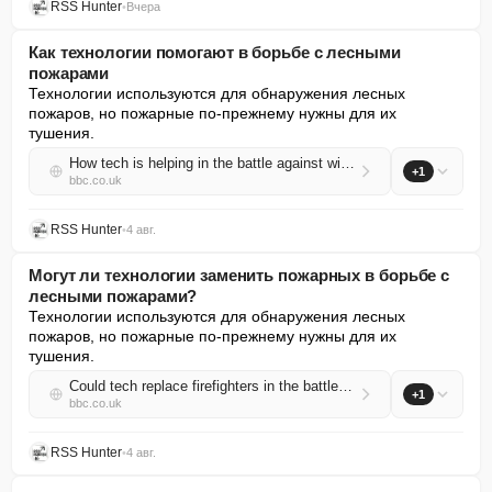
RSS Hunter
•
Вчера
Как технологии помогают в борьбе с лесными
пожарами
Технологии используются для обнаружения лесных 
пожаров, но пожарные по-прежнему нужны для их 
тушения.
How tech is helping in the battle against wildfires
+1
bbc.co.uk
RSS Hunter
•
4 авг.
Могут ли технологии заменить пожарных в борьбе с
лесными пожарами?
Технологии используются для обнаружения лесных 
пожаров, но пожарные по-прежнему нужны для их 
тушения.
Could tech replace firefighters in the battle against wildfires?
+1
bbc.co.uk
RSS Hunter
•
4 авг.