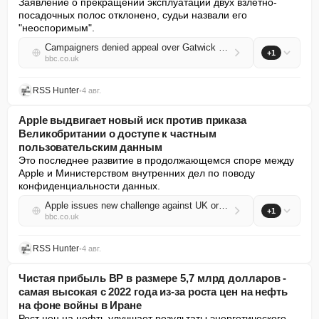
Заявление о прекращении эксплуатации двух взлетно-
посадочных полос отклонено, судьи назвали его 
"неоспоримым".
Campaigners denied appeal over Gatwick expansion
+1
bbc.co.uk
RSS Hunter
•
4 авг.
Apple выдвигает новый иск против приказа
Великобритании о доступе к частным
пользовательским данным
Это последнее развитие в продолжающемся споре между 
Apple и Министерством внутренних дел по поводу 
конфиденциальности данных.
Apple issues new challenge against UK order for access to private user data
+1
bbc.co.uk
RSS Hunter
•
4 авг.
Чистая прибыль BP в размере 5,7 млрд долларов -
самая высокая с 2022 года из-за роста цен на нефть
на фоне войны в Иране
Рост цен на нефть улучшает результаты энергетического 