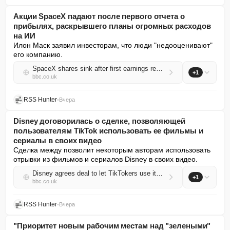
Акции SpaceX падают после первого отчета о
прибылях, раскрывшего планы огромных расходов
на ИИ
Илон Маск заявил инвесторам, что люди "недооценивают" 
его компанию.
SpaceX shares sink after first earnings report reveals huge AI spending plans
+1
bbc.co.uk
RSS Hunter
•
Вчера
Disney договорилась о сделке, позволяющей
пользователям TikTok использовать ее фильмы и
сериалы в своих видео
Сделка между позволит некоторым авторам использовать 
отрывки из фильмов и сериалов Disney в своих видео.
Disney agrees deal to let TikTokers use its films and TV shows in videos
+1
bbc.co.uk
RSS Hunter
•
Вчера
"Приоритет новым рабочим местам над "зелеными"