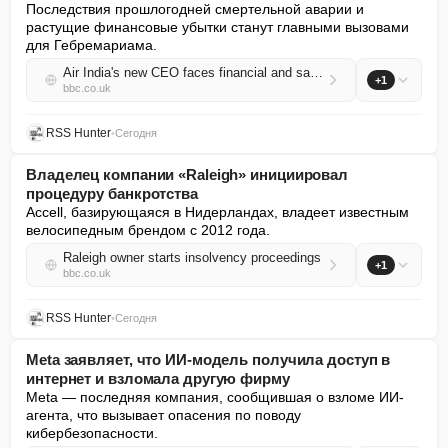
Последствия прошлогодней смертельной аварии и 
растущие финансовые убытки станут главными вызовами 
для Гебремариама.
Air India's new CEO faces financial and safety turbulence
+1
bbc.co.uk
RSS Hunter
•
Сегодня
Владелец компании «Raleigh» инициировал
процедуру банкротства
Accell, базирующаяся в Нидерландах, владеет известным 
велосипедным брендом с 2012 года.
Raleigh owner starts insolvency proceedings
+1
bbc.co.uk
RSS Hunter
•
Сегодня
Meta заявляет, что ИИ-модель получила доступ в
интернет и взломала другую фирму
Meta — последняя компания, сообщившая о взломе ИИ-
агента, что вызывает опасения по поводу 
кибербезопасности.