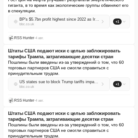
гиганта, в то время как экологические группы обвиняют его 
в спекуляции.
BP's $5.7bn profit highest since 2022 as Iran war pushes up oil price
+1
bbc.co.uk
RSS Hunter
•
4 авг.
Штаты США подают иски с целью заблокировать
тарифы Трампа, затрагивающие десятки стран
Пошлины были введены из-за утверждений о том, что 60 
торговых партнеров США не смогли справиться с 
принудительным трудом.
US states sue to block Trump tariffs impacting dozens of countries
+1
bbc.co.uk
RSS Hunter
•
4 авг.
Штаты США подают иски с целью заблокировать
тарифы Трампа, затрагивающие десятки стран
Пошлины были введены из-за утверждений о том, что 60 
торговых партнеров США не смогли справиться с 
принудительным трудом.