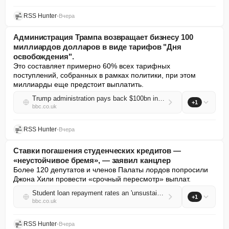
RSS Hunter
•
Вчера
Администрация Трампа возвращает бизнесу 100
миллиардов долларов в виде тарифов "Дня
освобождения".
Это составляет примерно 60% всех тарифных 
поступлений, собранных в рамках политики, при этом 
миллиарды еще предстоит выплатить.
Trump administration pays back $100bn in 'Liberation Day' tariffs to businesses
+1
bbc.co.uk
RSS Hunter
•
Вчера
Ставки погашения студенческих кредитов —
«неустойчивое бремя», — заявил канцлер
Более 120 депутатов и членов Палаты лордов попросили 
Джона Хили провести «срочный пересмотр» выплат.
Student loan repayment rates an 'unsustainable burden', chancellor told
+1
bbc.co.uk
RSS Hunter
•
Вчера