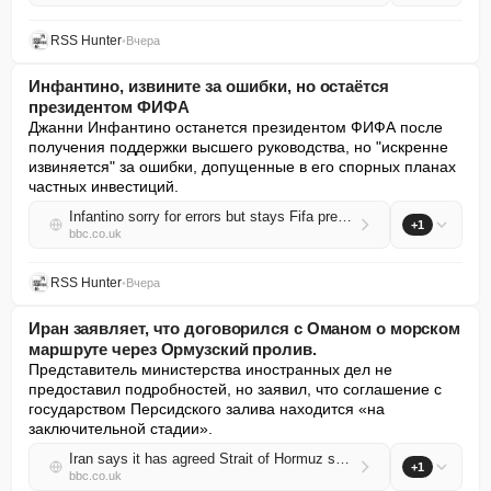
RSS Hunter
•
Вчера
Инфантино, извините за ошибки, но остаётся
президентом ФИФА
Джанни Инфантино останется президентом ФИФА после 
получения поддержки высшего руководства, но "искренне 
извиняется" за ошибки, допущенные в его спорных планах 
частных инвестиций.
Infantino sorry for errors but stays Fifa president
+1
bbc.co.uk
RSS Hunter
•
Вчера
Иран заявляет, что договорился с Оманом о морском
маршруте через Ормузский пролив.
Представитель министерства иностранных дел не 
предоставил подробностей, но заявил, что соглашение с 
государством Персидского залива находится «на 
заключительной стадии».
Iran says it has agreed Strait of Hormuz shipping route with Oman
+1
bbc.co.uk