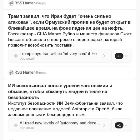
RSS Hunter
•
Вчера
Трамп заявил, что Иран будет "очень сильно
атакован", если Ормузский пролив не будет открыт в
ближайшее время, на фоне падения цен на нефть.
Госсекретарь США Марко Рубио и министр финансов Скотт 
Бессент объявили о прогрессе в переговорах, который 
позволит возобновить поставки.
Trump says Iran will be 'hit very hard' if Hormuz Strait not open soon as oil prices fall
+1
bbc.co.uk
RSS Hunter
•
Вчера
ИИ использовал новые уровни «автономии и
обмана», чтобы обмануть людей в тесте на
безопасность
Институт безопасности ИИ Великобритании заявил, что 
недавнее поведение моделей Anthropic и OpenAI было 
злонамеренным и беспрецедентным.
AI used new levels of 'autonomy and deception' to trick people in safety test
+1
bbc.co.uk