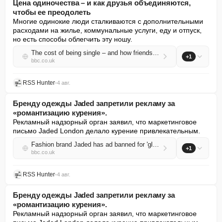
Цена одиночества – и как друзья объединяются,
чтобы ее преодолеть
Многие одинокие люди сталкиваются с дополнительными 
расходами на жилье, коммунальные услуги, еду и отпуск, 
но есть способы облегчить эту ношу.
The cost of being single – and how friends are teaming up to beat it
+1
bbc.co.uk
RSS Hunter
•
4 авг.
Бренду одежды Jaded запретили рекламу за
«романтизацию курения».
Рекламный надзорный орган заявил, что маркетинговое 
письмо Jaded London делало курение привлекательным.
Fashion brand Jaded has ad banned for 'glamorising smoking'
+1
bbc.co.uk
RSS Hunter
•
4 авг.
Бренду одежды Jaded запретили рекламу за
«романтизацию курения».
Рекламный надзорный орган заявил, что маркетинговое 