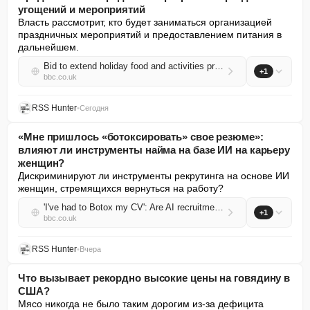
угощений и мероприятий
Власть рассмотрит, кто будет заниматься организацией 
праздничных мероприятий и предоставлением питания в 
дальнейшем.
Bid to extend holiday food and activities programme
+1
bbc.co.uk
RSS Hunter
•
Сегодня
«Мне пришлось «ботоксировать» свое резюме»:
влияют ли инструменты найма на базе ИИ на карьеру
женщин?
Дискриминируют ли инструменты рекрутинга на основе ИИ 
женщин, стремящихся вернуться на работу?
'I've had to Botox my CV': Are AI recruitment tools affecting women's careers?
+1
bbc.co.uk
RSS Hunter
•
Вчера
Что вызывает рекордно высокие цены на говядину в
США?
Мясо никогда не было таким дорогим из-за дефицита 