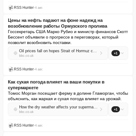
RSS Hunter
•
4 авг.
Цены на нефть падают на фоне надежд на
возобновление работы Ормузского пролива
Госсекретарь США Марко Рубио и министр финансов Скотт 
Бессент объявили о прогрессе в переговорах, который 
позволит возобновить поставки.
Oil prices fall on hopes Strait of Hormuz could reopen
+1
bbc.co.uk
RSS Hunter
•
4 авг.
Как сухая погода влияет на ваши покупки в
супермаркете
Томос Морган посещает ферму в долине Гламорган, чтобы 
объяснить, как жаркая и сухая погода влияет на урожай.
How the dry weather affects your supermarket shop
+1
bbc.co.uk
RSS Hunter
•
4 авг.