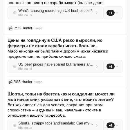
поставок, но никто не зарабатывает больше денег.
What's causing record high US beef prices?
+1
bbc.co.uk
RSS Hunter
•
Вчера
Цены на говядину в США резко выросли, но
фермеры не стали зарабатывать больше.
Мясо никогда не было таким дорогим из-за нехватки 
предложения, но прибыль сильно сжата.
US beef prices have soared but farmers aren't making more money
+1
bbc.co.uk
RSS Hunter
•
Вчера
Шорты, топы на бретельках и сандалии: может ли
мой начальник указывать мне, что носить летом?
Вот как одеваться для успеха, сохраняя при этом 
спокойствие – и где вы и ваш начальник стоите в 
отношении вашего гардероба.
Shorts, strappy tops and sandals: Can my boss tell me what to wear in summer?
+1
bbc.co.uk