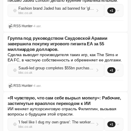
письмо Jaded London делало курение привлекательным.
Fashion brand Jaded has ad banned for 'glamourising smoking'
+1
bbc.co.uk
RSS Hunter
•
4 авг.
Группа под руководством Саудовской Аравии
завершила покупку игрового гиганта EA за 55
миллиардов долларов.
Сделка выводит производителя таких игр, как The Sims и 
EA FC, в частную собственность и обременяет ее долгами.
Saudi-led group completes $55bn purchase of gaming giant EA
+1
bbc.co.uk
RSS Hunter
•
4 авг.
«Я чувствую, что сам себе вырыл могилу»: Рабочие,
застигнутые врасплох переходом к ИИ
ИИ меняет аутсорсинговую отрасль Филиппин, вызывая 
вопросы о будущем этой отрасли.
'I feel like I dug my own grave': The workers caught in the AI transition
+1
bbc.co.uk