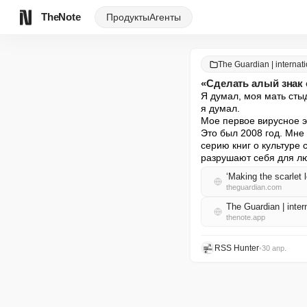
TheNote
Продукты
Агенты
The Guardian | internat
«Сделать алый знак 
Я думал, моя мать сты
я думал.

Мое первое вирусное эс
Это был 2008 год. Мне 
серию книг о культуре
разрушают себя для лю
‘Making the scarlet l
theguardian.com
The Guardian | inte
thenote.app
RSS Hunter
•
30 апр.