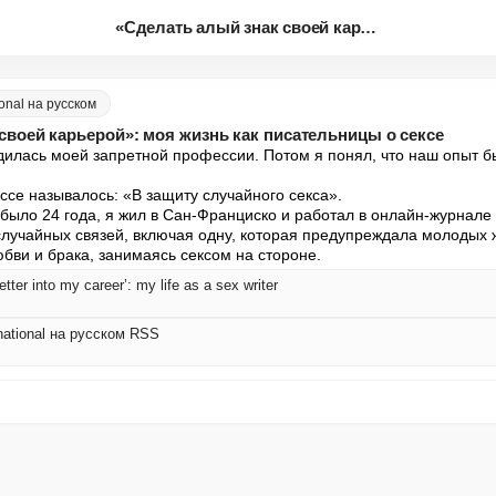
«Сделать алый знак своей карье...
ional на русском
своей карьерой»: моя жизнь как писательницы о сексе
дилась моей запретной профессии. Потом я понял, что наш опыт б
се называлось: «В защиту случайного секса».

было 24 года, я жил в Сан-Франциско и работал в онлайн-журнале S
 случайных связей, включая одну, которая предупреждала молодых ж
бви и брака, занимаясь сексом на стороне.
etter into my career’: my life as a sex writer
rnational на русском RSS