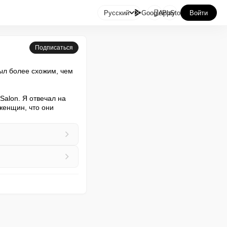

Русский
GooglePlay
AppStore
Войти
Подписаться
ыл более схожим, чем 
alon. Я отвечал на 
енщин, что они 