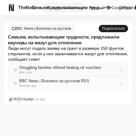

TheNote
Семьям, испытывающим трудности...
Продукты
Агенты
Русский
GooglePlay
AppSto
BBC News | Business на русском
Подписаться
Семьям, испытывающим трудности, предложили
ваучеры на мазут для отопления
Люди могут подать заявку на грант в размере 150 фунтов 
стерлингов, если у них заканчивается мазут для отопления, 
сообщает совет.
Struggling families offered heating oil vouchers
bbc.com
BBC News | Business на русском RSS
thenote.app
RSS Hunter
•
29 апр.