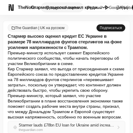

TheNote
Стармер высоко оценил кредит Е...
Продукты
Агенты
Русский
GooglePlay
AppSto
The Guardian | UK на русском
Подписаться
Стармер высоко оценил кредит ЕС Украине в
размере 78 миллиардов фунтов стерлингов на фоне
усиления напряженности с Трампом.
Премьер-министр использует саммит Европейского 
политического сообщества, чтобы начать переговоры об 
участии Великобритании в схеме.

Кир Стармер заявил, что выгода от присоединения к схеме 
Европейского союза по предоставлению кредитов Украине 
на 78 миллиардов фунтов стерлингов «перевешивает 
затраты», поскольку он утверждает, что континент должен 
действовать быстро, чтобы укрепить свою оборону.

Премьер-министр, который заявил, что участие 
Великобритании в плане восстановления экономики также 
поможет создать рабочие места внутри страны, признал, 
что между Дональдом Трампом и Европой существует 
высокая напряженность, особенно по военным вопросам.
Starmer lauds £78bn EU loan for Ukraine amid increased Trump tensions
theguardian.com