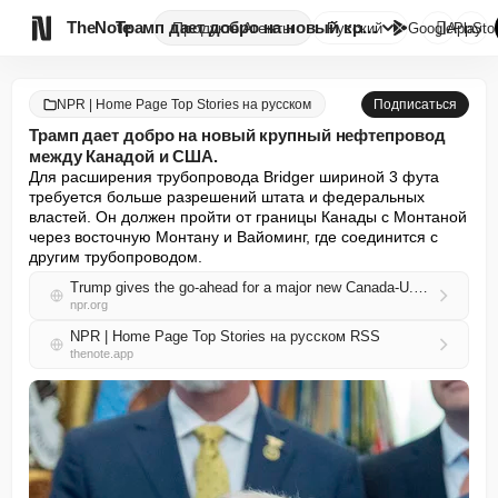

TheNote
Трамп дает добро на новый круп...
Продукты
Агенты
Русский
GooglePlay
AppSto
NPR | Home Page Top Stories на русском
Подписаться
Трамп дает добро на новый крупный нефтепровод
между Канадой и США.
Для расширения трубопровода Bridger шириной 3 фута 
требуется больше разрешений штата и федеральных 
властей. Он должен пройти от границы Канады с Монтаной 
через восточную Монтану и Вайоминг, где соединится с 
другим трубопроводом.
Trump gives the go-ahead for a major new Canada-U.S. oil pipeline
npr.org
NPR | Home Page Top Stories на русском RSS
thenote.app