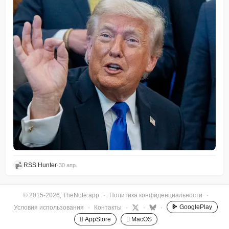
RSS Hunter
•
30 апр.
© 2015-2026, TheNote.app
·
Политика конфиденциальности
·
GooglePlay
Условия использования
·
Контакты
·
·
·
 AppStore
 MacOS