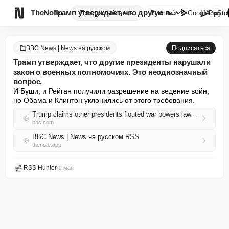

TheNote
Трамп утверждает, что другие п...
Продукты
Агенты
Русский
GooglePlay
AppSto
BBC News | News на русском
Подписаться
Трамп утверждает, что другие президенты нарушали
закон о военных полномочиях. Это неоднозначный
вопрос.
И Буши, и Рейган получили разрешение на ведение войн, 
но Обама и Клинтон уклонились от этого требования.
Trump claims other presidents flouted war powers law. It's a mixed record
bbc.com
BBC News | News на русском RSS
thenote.app
RSS Hunter
•
2 мая