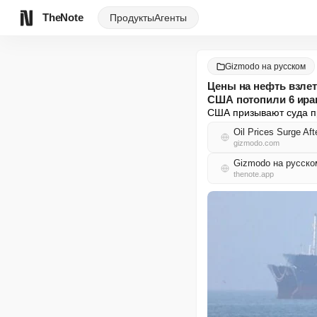
TheNote
Продукты
Агенты
Gizmodo на русском
Цены на нефть взлет
США потопили 6 иран
США призывают суда пр
Oil Prices Surge Aft
gizmodo.com
Gizmodo на русск
thenote.app