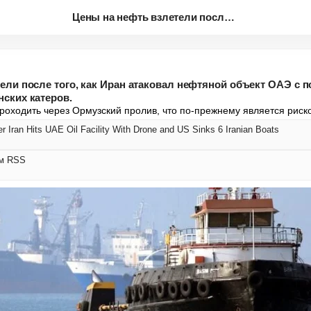
Цены на нефть взлетели после т...
ели после того, как Иран атаковал нефтяной объект ОАЭ с 
ских катеров.
оходить через Ормузский пролив, что по-прежнему является рис
er Iran Hits UAE Oil Facility With Drone and US Sinks 6 Iranian Boats
ом RSS