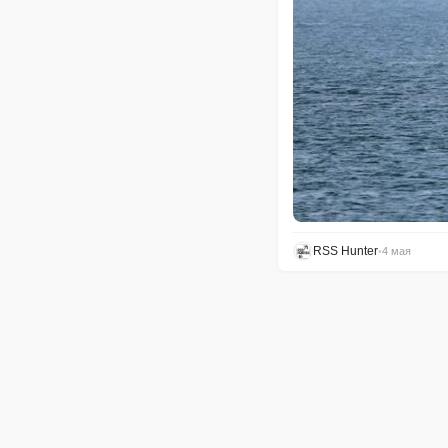
RSS Hunter
•
4 мая