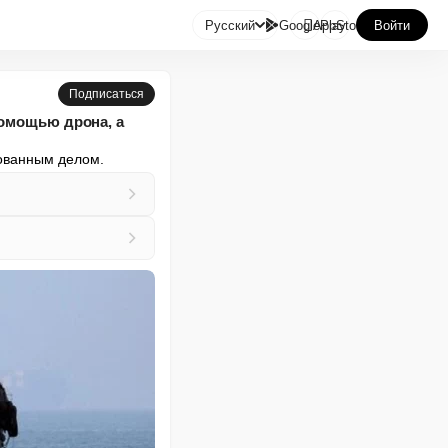

Русский
GooglePlay
AppStore
Войти
Подписаться
помощью дрона, а
кованным делом.