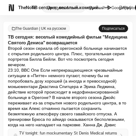

TheNote
ТВ сегодня: веселый комедийный...
Продукты
Агенты
Русский
GooglePlay
AppSto
The Guardian | UK на русском
Подписаться
ТВ сегодня: веселый комедийный фильм "Медицина
Святого Дениса" возвращается
Второй сезон сериала об орегонской больнице начинается 
с открытия родильного центра. Плюс, трогательная серия 
портретов Билла Бейли. Вот что посмотреть сегодня 
вечером.

23:10, BBC One Если непрекращающиеся чрезвычайные 
ситуации в «Питте» немного пугают, почему бы не 
попробовать дозу хорошей (а иногда и превосходной) 
мокьюментари Джастина Спитцера и Эрика Леджина, 
действие которой происходит в недофинансированной 
больнице в Орегоне? В начале второго сезона Джойс 
переживает из-за открытия нового родильного центра, в то 
время как Алекс отчаянно пытается сохранить 
безмятежную атмосферу своего гавайского отпуска. А 
тренировки Брюса по айкидо оказываются бесполезными, 
когда на него нападают на парковке. Ханна Дж. Дэвис
TV tonight: fun mockumentary St Denis Medical returns