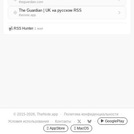
theguardian.com
The Guardian | UK на русском RSS
thenote.app
RSS Hunter
•
1 мая
© 2015-2026, TheNote.app
·
Политика конфиденциальности
·
GooglePlay
Условия использования
·
Контакты
·
·
·
 AppStore
 MacOS