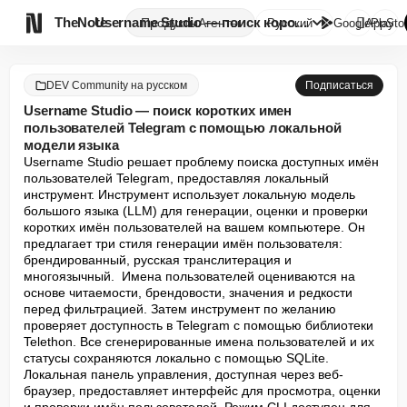

TheNote
Username Studio — поиск коротк...
Продукты
Агенты
Русский
GooglePlay
AppSto
DEV Community на русском
Подписаться
Username Studio — поиск коротких имен
пользователей Telegram с помощью локальной
модели языка
Username Studio решает проблему поиска доступных имён 
пользователей Telegram, предоставляя локальный 
инструмент. Инструмент использует локальную модель 
большого языка (LLM) для генерации, оценки и проверки 
коротких имён пользователей на вашем компьютере. Он 
предлагает три стиля генерации имён пользователя: 
брендированный, русская транслитерация и 
многоязычный.  Имена пользователей оцениваются на 
основе читаемости, брендовости, значения и редкости 
перед фильтрацией. Затем инструмент по желанию 
проверяет доступность в Telegram с помощью библиотеки 
Telethon. Все сгенерированные имена пользователей и их 
статусы сохраняются локально с помощью SQLite. 
Локальная панель управления, доступная через веб-
браузер, предоставляет интерфейс для просмотра, оценки 