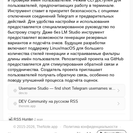
и проверки имён пользователей. Режим CLI доступен для 
пользователей, предпочитающих работу в терминале. 
Инструмент ставит в приоритет безопасность с опциями 
отключения соединений Telegram и предварительных 
действий. Для удобства настройки и использования 
предоставляется специализированное руководство по 
быстрому старту. Даже без LM Studio инструмент 
предоставляет возможности генерации резервных 
вариантов и подсчёта очков. Будущие разработки 
включают поддержку Linux/macOS для большего 
количества стилей генерации и настраиваемые фильтры 
длины имён пользователя. Репозиторий проекта на GitHub 
предоставляется для стимулирования обратной связи и 
сотрудничества. Создатель проекта приглашает 
пользователей получать обратную связь, особенно по 
поводу улучшений процесса подсчёта оценок.
Username Studio — find short Telegram usernames with a local LLM
dev.to
DEV Community на русском RSS
thenote.app
RSS Hunter
•
2 мая
© 2015-2026, TheNote.app
·
Политика конфиденциальности
·