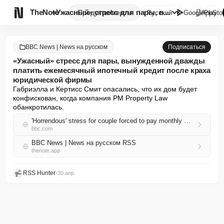

TheNote
«Ужасный» стресс для пары, вын...
Продукты
Агенты
Русский
GooglePlay
AppSto
BBC News | News на русском
Подписаться
«Ужасный» стресс для пары, вынужденной дважды
платить ежемесячный ипотечный кредит после краха
юридической фирмы
Габриэлла и Кертисс Смит опасались, что их дом будет 
конфискован, когда компания PM Property Law 
обанкротилась.
'Horrendous' stress for couple forced to pay monthly mortgage twice after law firm collapse
bbc.com
BBC News | News на русском RSS
thenote.app
RSS Hunter
•
30 апр.