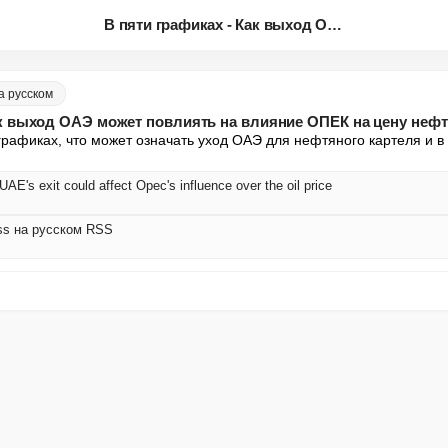
В пяти графиках - Как выход ОА...
а русском
ак выход ОАЭ может повлиять на влияние ОПЕК на цену неф
 графиках, что может означать уход ОАЭ для нефтяного картеля и в
 UAE's exit could affect Opec's influence over the oil price
ss на русском RSS