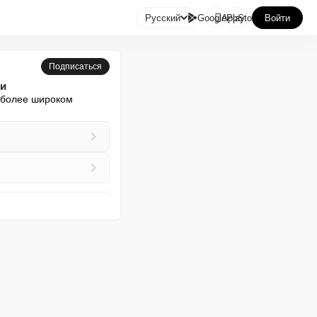

Русский
GooglePlay
AppStore
Войти
Подписаться
ти
 более широком 