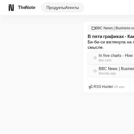
TheNote
Продукты
Агенты
BBC News | Business н
В пяти графиках - К
Би-би-си взглянула на
смысле.
In five charts - How
bbc.com
BBC News | Busine
thenote.app
RSS Hunter
•
29 апр.