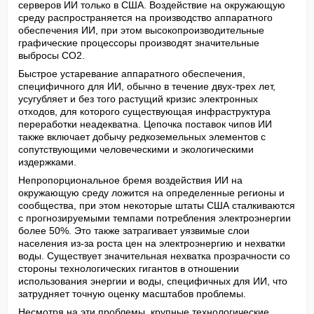
серверов ИИ только в США. Воздействие на окружающую 
среду распространяется на производство аппаратного 
обеспечения ИИ, при этом высокопроизводительные 
графические процессоры производят значительные 
выбросы CO2.
Быстрое устаревание аппаратного обеспечения, 
специфичного для ИИ, обычно в течение двух-трех лет, 
усугубляет и без того растущий кризис электронных 
отходов, для которого существующая инфраструктура 
переработки неадекватна. Цепочка поставок чипов ИИ 
также включает добычу редкоземельных элементов с 
сопутствующими человеческими и экологическими 
издержками.
Непропорциональное бремя воздействия ИИ на 
окружающую среду ложится на определенные регионы и 
сообщества, при этом некоторые штаты США сталкиваются 
с прогнозируемыми темпами потребления электроэнергии 
более 50%. Это также затрагивает уязвимые слои 
населения из-за роста цен на электроэнергию и нехватки 
воды. Существует значительная нехватка прозрачности со 
стороны технологических гигантов в отношении 
использования энергии и воды, специфичных для ИИ, что 
затрудняет точную оценку масштабов проблемы.
Несмотря на эти проблемы, крупные технологические 