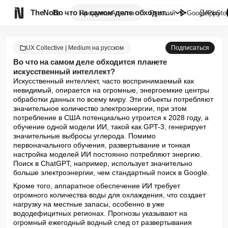

TheNote
Во что на самом деле обходится...
Продукты
Агенты
Русский
GooglePlay
AppSto
UX Collective | Medium на русском
Подписаться
Во что на самом деле обходится планете
искусственный интеллект?
Искусственный интеллект, часто воспринимаемый как 
невидимый, опирается на огромные, энергоемкие центры 
обработки данных по всему миру. Эти объекты потребляют 
значительное количество электроэнергии, при этом 
потребление в США потенциально утроится к 2028 году, а 
обучение одной модели ИИ, такой как GPT-3, генерирует 
значительные выбросы углерода. Помимо 
первоначального обучения, развертывание и тонкая 
настройка моделей ИИ постоянно потребляют энергию. 
Поиск в ChatGPT, например, использует значительно 
больше электроэнергии, чем стандартный поиск в Google.
Кроме того, аппаратное обеспечение ИИ требует 
огромного количества воды для охлаждения, что создает 
нагрузку на местные запасы, особенно в уже 
вододефицитных регионах. Прогнозы указывают на 
огромный ежегодный водный след от развертывания 