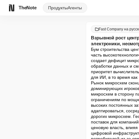
TheNote
Продукты
Агенты
Fast Company на русс
Взрывной рост центр
электроники, несмот
Бум строительства цен
часть высокотехнологи
создает дефицит микро
обработки данных и см
приоритет вычислитель
для ИИ, в то время ка
Рынок микросхем сконц
доминирующих игроков
микросхем в сторону п
ограничениям по мощн
высоких постоянных за
адаптироваться, сосре
дорогих микросхем. Ге
поставок для компаний
ценовую власть, влияя 
цифровой инфраструкту
потребителей из-за сп