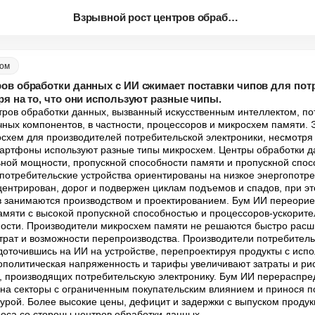
Взрывной рост центров обработк...
ком
ов обработки данных с ИИ сжимает поставки чипов для пот
ря на то, что они используют разные чипы.
тров обработки данных, вызванный искусственным интеллектом, по
чных компонентов, в частности, процессоров и микросхем памяти. Э
схем для производителей потребительской электроники, несмотря н
артфоны используют разные типы микросхем. Центры обработки д
ной мощности, пропускной способности памяти и пропускной спос
к потребительские устройства ориентированы на низкое энергопотре
ентрирован, дорог и подвержен циклам подъемов и спадов, при это
 занимаются производством и проектированием. Бум ИИ переориен
амяти с высокой пропускной способностью и процессоров-ускорителе
ости. Производители микросхем памяти не решаются быстро расши
трат и возможности перепроизводства. Производители потребительс
доточившись на ИИ на устройстве, перепроектируя продукты с испо
ополитическая напряженность и тарифы увеличивают затраты и рис
, производящих потребительскую электронику. Бум ИИ перераспред
на секторы с ограниченным покупательским влиянием и принося пол
рой. Более высокие цены, дефицит и задержки с выпуском продук
роса со стороны центров обработки данных.