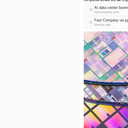
AI data center boom
fastcompany.com
Fast Company на 
thenote.app