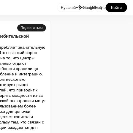

Русский
GooglePlay
AppStore
Войти
Подписаться
ребительской
требляет значительную 
тот высокий спрос 
а то, что центры 
анных отдают 
обности хранилища 
бление и интеграцию. 
м несколько 
тирует рынок 
й, что приводит к 
рять мощности из-за 
кой электроники могут 
льзованием более 
ки для цепочки 
еляет капитал и 
ьзу тем, кто связан с 
ции ожидаются для 