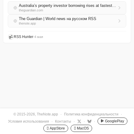
Australia’s property investor borrowing rises at fastest rate in a decade - despite interest rate rises
theguardian.com
The Guardian | World news на русском RSS
thenote.app
RSS Hunter
•
4 мая
© 2015-2026, TheNote.app
·
Политика конфиденциальности
·
GooglePlay
Условия использования
·
Контакты
·
·
·
 AppStore
 MacOS