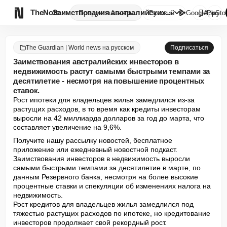

TheNote
Заимствования австралийских ин...
Продукты
Агенты
Русский
GooglePlay
AppSto
The Guardian | World news на русском
Подписаться
Заимствования австралийских инвесторов в
недвижимость растут самыми быстрыми темпами за
десятилетие - несмотря на повышение процентных
ставок.
Рост ипотеки для владельцев жилья замедлился из-за 
растущих расходов, в то время как кредиты инвесторам 
выросли на 42 миллиарда долларов за год до марта, что 
составляет увеличение на 9,6%.
Получите нашу рассылку новостей, бесплатное 
приложение или ежедневный новостной подкаст.

Заимствования инвесторов в недвижимость выросли 
самыми быстрыми темпами за десятилетие в марте, по 
данным Резервного банка, несмотря на более высокие 
процентные ставки и спекуляции об изменениях налога на 
недвижимость.

Рост кредитов для владельцев жилья замедлился под 
тяжестью растущих расходов по ипотеке, но кредитование 
инвесторов продолжает свой рекордный рост.