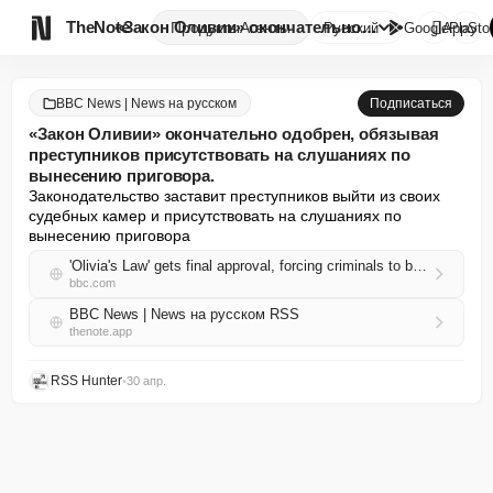

TheNote
«Закон Оливии» окончательно од...
Продукты
Агенты
Русский
GooglePlay
AppSto
BBC News | News на русском
Подписаться
«Закон Оливии» окончательно одобрен, обязывая
преступников присутствовать на слушаниях по
вынесению приговора.
Законодательство заставит преступников выйти из своих 
судебных камер и присутствовать на слушаниях по 
вынесению приговора
'Olivia's Law' gets final approval, forcing criminals to be present for sentencing hearings
bbc.com
BBC News | News на русском RSS
thenote.app
RSS Hunter
•
30 апр.