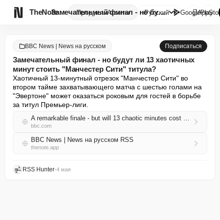

TheNote
Замечательный финал - но будут...
Продукты
Агенты
Русский
GooglePlay
AppSto
BBC News | News на русском
Подписаться
Замечательный финал - но будут ли 13 хаотичных
минут стоить "Манчестер Сити" титула?
Хаотичный 13-минутный отрезок "Манчестер Сити" во 
втором тайме захватывающего матча с шестью голами на 
"Эвертоне" может оказаться роковым для гостей в борьбе 
за титул Премьер-лиги.
A remarkable finale - but will 13 chaotic minutes cost Man City title?
bbc.com
BBC News | News на русском RSS
thenote.app
RSS Hunter
•
4 мая