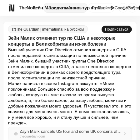

TheNote
Зейн Малик отменяет тур по США...
Продукты
Агенты
Русский
GooglePlay
AppSto
The Guardian | international на русском
Подписаться
Зейн Малик отменяет тур по США и некоторые
концерты в Великобритании из-за болезни
Бывший участник One Direction отменил концерты в США 
после недавней госпитализации по неизвестной причине

Зейн Малик, бывший участник группы One Direction, 
отменил все концерты в США, а также несколько концертов 
в Великобритании в рамках своего предстоящего тура 
после госпитализации по неизвестной причине.

Малик написал в своем Instagram-аккаунте: «Моим 
поклонникам: Большое спасибо за всю поддержку и 
любовь, которую вы мне оказали во время выпуска 
альбома, и, что более важно, за вашу любовь, молитвы и 
добрые пожелания моего здоровья. Я чувствовал это, и это 
значило для меня очень много. Я дома восстанавливаюсь, 
и у меня все хорошо, и я стану лучше и сильнее, чем 
прежде».
Zayn Malik cancels US tour and some UK concerts after illness
theguardian.com