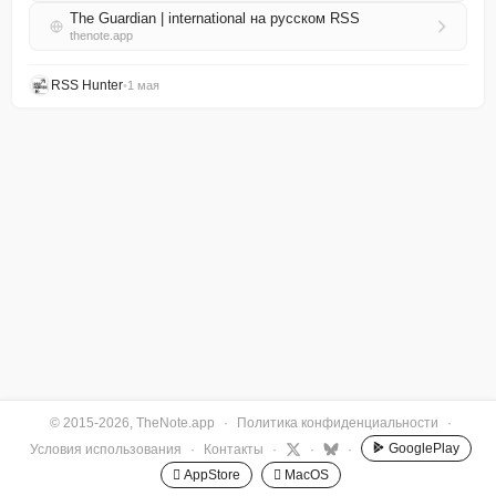
The Guardian | international на русском RSS
thenote.app
RSS Hunter
•
1 мая
© 2015-2026, TheNote.app
·
Политика конфиденциальности
·
GooglePlay
Условия использования
·
Контакты
·
·
·
 AppStore
 MacOS