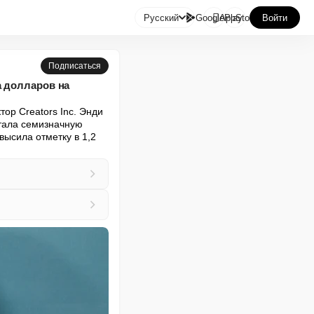

Русский
GooglePlay
AppStore
Войти
Подписаться
а долларов на
р Creators Inc. Энди 
тала семизначную 
ысила отметку в 1,2 