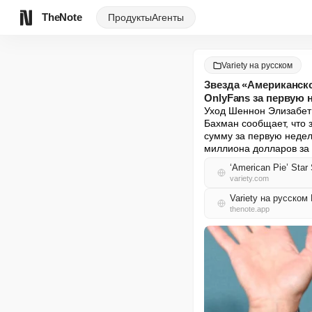
TheNote
Продукты
Агенты
Variety на русском
Звезда «Американско
OnlyFans за первую
Уход Шеннон Элизабет 
Бахман сообщает, что 
сумму за первую недел
миллиона долларов за 
‘American Pie’ Star
variety.com
Variety на русском
thenote.app