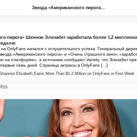
Звезда «Американского пирога» ...
го пирога» Шеннон Элизабет заработала более 1,2 миллион
 неделю
на OnlyFans начался с оглушительного успеха. Генеральный директо
звезда «Американского пирога» и «Очень страшного кино» «зарабо
ю на платформе», а источники сообщают Variety, что Элизабет прев
первые семь дней. Страница актрисы в OnlyFans […]
 Shannon Elizabeth Earns More Than $1.2 Million on OnlyFans in First Week
 RSS