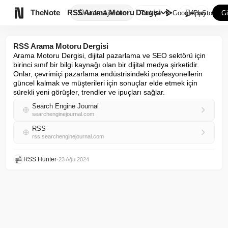

TheNote
RSS Arama Motoru Dergisi
Ürünler
Ajanlar
Türkçe
GooglePlay
AppStore
Gi
RSS Arama Motoru Dergisi
Arama Motoru Dergisi, dijital pazarlama ve SEO sektörü için 
birinci sınıf bir bilgi kaynağı olan bir dijital medya şirketidir. 
Onlar, çevrimiçi pazarlama endüstrisindeki profesyonellerin 
güncel kalmak ve müşterileri için sonuçlar elde etmek için 
sürekli yeni görüşler, trendler ve ipuçları sağlar.
Search Engine Journal
searchenginejournal.com
RSS
rss.searchenginejournal.com
RSS Hunter
•
23 Ağu 2024