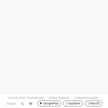
© 2015-2026, TheNote.app
·
Gizlilik Politikası
·
Kullanım Koşulları
·
GooglePlay
 AppStore
 MacOS
İletişim
·
·
·