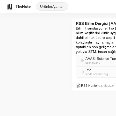
TheNote
Ürünler
Ajanlar
RSS Bilim Dergisi | A
Bilim Translasyonel Tıp (
bilim keşiflerini klinik u
dahil olmak üzere çeşitli
kolaylaştırmayı amaçlar. D
tıptaki en son gelişmeler
yoluyla STM, insan sağlığ
AAAS: Science Trans
science.org
RSS
feeds.science.org
RSS Hunter
•
23 Ağu 2024