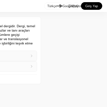

Türkçe
GooglePlay
AppStore
Giriş Yap
 dergidir. Dergi, temel 
zlar ve tanı araçları 
ümlere geçişi 
ar ve translasyonel 
şbirliğini teşvik etme 