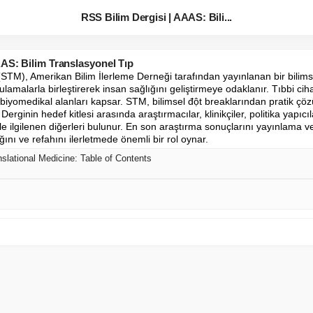
RSS Bilim Dergisi | AAAS: Bili...
AAS: Bilim Translasyonel Tıp
STM), Amerikan Bilim İlerleme Derneği tarafından yayınlanan bir bilimsel
ygulamalarla birleştirerek insan sağlığını geliştirmeye odaklanır. Tıbbi ciha
 biyomedikal alanları kapsar. STM, bilimsel đột breaklarından pratik çöz
erginin hedef kitlesi arasında araştırmacılar, klinikçiler, politika yapıcıl
le ilgilenen diğerleri bulunur. En son araştırma sonuçlarını yayınlama ve i
ını ve refahını ilerletmede önemli bir rol oynar.
lational Medicine: Table of Contents