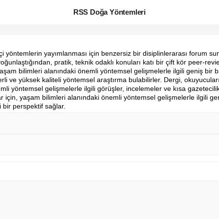
RSS Doğa Yöntemleri
çi yöntemlerin yayımlanması için benzersiz bir disiplinlerarası forum su
ğunlaştığından, pratik, teknik odaklı konuları katı bir çift kör peer-review 
am bilimleri alanındaki önemli yöntemsel gelişmelerle ilgili geniş bir b
i ve yüksek kaliteli yöntemsel araştırma bulabilirler. Dergi, okuyucuların
mli yöntemsel gelişmelerle ilgili görüşler, incelemeler ve kısa gazetecili
 için, yaşam bilimleri alanındaki önemli yöntemsel gelişmelerle ilgili geni
 bir perspektif sağlar.