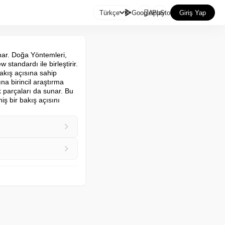

Türkçe
GooglePlay
AppStore
Giriş Yap
nar. Doğa Yöntemleri, 
standardı ile birleştirir. 
akış açısına sahip 
a birincil araştırma 
k parçaları da sunar. Bu 
ş bir bakış açısını 