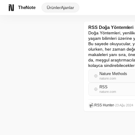
TheNote
Ürünler
Ajanlar
RSS Doğa Yöntemleri
Doğa Yöntemleri, yenilik
yaşam bilimleri üzerine yo
Bu sayede okuyucular, yaş
olurken, her zaman değerl
makaleleri yanı sıra, öne
da, meşgul araştırmacılar
kolayca sindirebilecekleri
Nature Methods
nature.com
RSS
nature.com
RSS Hunter
•
23 Ağu 2024