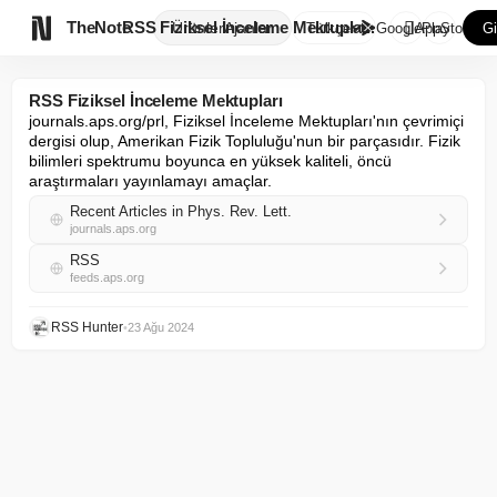

TheNote
RSS Fiziksel İnceleme Mektupla...
Ürünler
Ajanlar
Türkçe
GooglePlay
AppStore
Gi
RSS Fiziksel İnceleme Mektupları
journals.aps.org/prl, Fiziksel İnceleme Mektupları'nın çevrimiçi 
dergisi olup, Amerikan Fizik Topluluğu'nun bir parçasıdır. Fizik 
bilimleri spektrumu boyunca en yüksek kaliteli, öncü 
araştırmaları yayınlamayı amaçlar.
Recent Articles in Phys. Rev. Lett.
journals.aps.org
RSS
feeds.aps.org
RSS Hunter
•
23 Ağu 2024