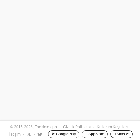
© 2015-2026, TheNote.app
·
Gizlilik Politikası
·
Kullanım Koşulları
·
GooglePlay
 AppStore
 MacOS
İletişim
·
·
·