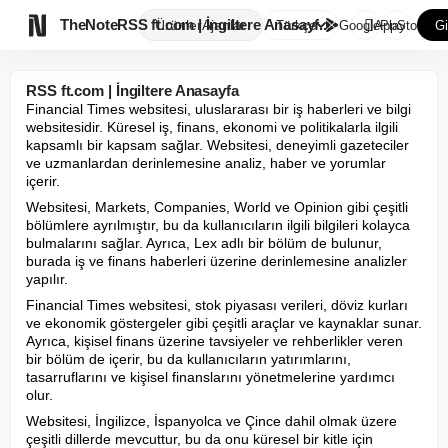

TheNote
RSS ft.com | İngiltere Anasayf...
Ürünler
Ajanlar
Türkçe
GooglePlay
AppStore
Gi
RSS ft.com | İngiltere Anasayfa
Financial Times websitesi, uluslararası bir iş haberleri ve bilgi 
websitesidir. Küresel iş, finans, ekonomi ve politikalarla ilgili 
kapsamlı bir kapsam sağlar. Websitesi, deneyimli gazeteciler 
ve uzmanlardan derinlemesine analiz, haber ve yorumlar 
içerir.
Websitesi, Markets, Companies, World ve Opinion gibi çeşitli 
bölümlere ayrılmıştır, bu da kullanıcıların ilgili bilgileri kolayca 
bulmalarını sağlar. Ayrıca, Lex adlı bir bölüm de bulunur, 
burada iş ve finans haberleri üzerine derinlemesine analizler 
yapılır.
Financial Times websitesi, stok piyasası verileri, döviz kurları 
ve ekonomik göstergeler gibi çeşitli araçlar ve kaynaklar sunar. 
Ayrıca, kişisel finans üzerine tavsiyeler ve rehberlikler veren 
bir bölüm de içerir, bu da kullanıcıların yatırımlarını, 
tasarruflarını ve kişisel finanslarını yönetmelerine yardımcı 
olur.
Websitesi, İngilizce, İspanyolca ve Çince dahil olmak üzere 
çeşitli dillerde mevcuttur, bu da onu küresel bir kitle için 