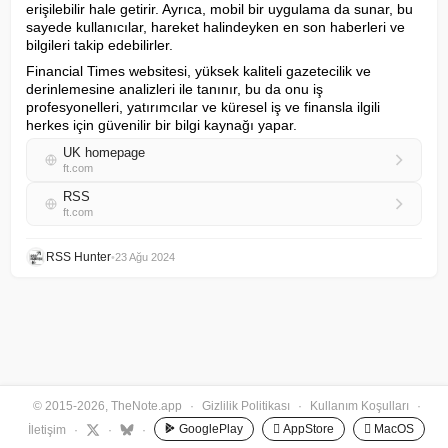
erişilebilir hale getirir. Ayrıca, mobil bir uygulama da sunar, bu 
sayede kullanıcılar, hareket halindeyken en son haberleri ve 
bilgileri takip edebilirler.
Financial Times websitesi, yüksek kaliteli gazetecilik ve 
derinlemesine analizleri ile tanınır, bu da onu iş 
profesyonelleri, yatırımcılar ve küresel iş ve finansla ilgili 
herkes için güvenilir bir bilgi kaynağı yapar.
UK homepage
ft.com
RSS
ft.com
RSS Hunter
•
23 Ağu 2024
© 2015-2026, TheNote.app
·
Gizlilik Politikası
·
Kullanım Koşulları
·
GooglePlay
 AppStore
 MacOS
İletişim
·
·
·