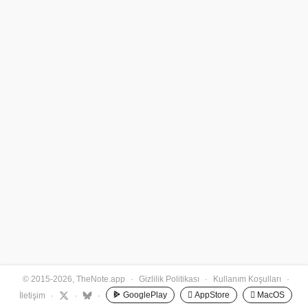
© 2015-2026, TheNote.app
·
Gizlilik Politikası
·
Kullanım Koşulları
·
GooglePlay
 AppStore
 MacOS
İletişim
·
·
·