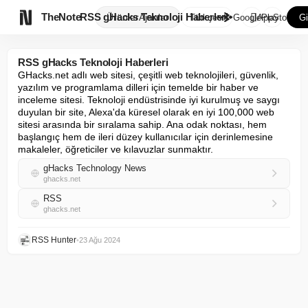

TheNote
RSS gHacks Teknoloji Haberleri
Ürünler
Ajanlar
Türkçe
GooglePlay
AppStore
Gi
RSS gHacks Teknoloji Haberleri
GHacks.net adlı web sitesi, çeşitli web teknolojileri, güvenlik, 
yazılım ve programlama dilleri için temelde bir haber ve 
inceleme sitesi. Teknoloji endüstrisinde iyi kurulmuş ve saygı 
duyulan bir site, Alexa'da küresel olarak en iyi 100,000 web 
sitesi arasında bir sıralama sahip. Ana odak noktası, hem 
başlangıç hem de ileri düzey kullanıcılar için derinlemesine 
makaleler, öğreticiler ve kılavuzlar sunmaktır.
gHacks Technology News
ghacks.net
RSS
ghacks.net
RSS Hunter
•
23 Ağu 2024