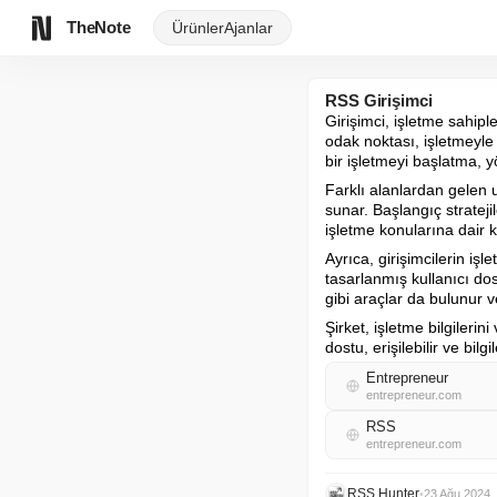
TheNote
Ürünler
Ajanlar
RSS Girişimci
Girişimci, işletme sahiple
odak noktası, işletmeyle i
bir işletmeyi başlatma, y
Farklı alanlardan gelen uz
sunar. Başlangıç strateji
işletme konularına dair 
Ayrıca, girişimcilerin iş
tasarlanmış kullanıcı dos
gibi araçlar da bulunur v
Şirket, işletme bilgilerini 
dostu, erişilebilir ve bil
Entrepreneur
entrepreneur.com
RSS
entrepreneur.com
RSS Hunter
•
23 Ağu 2024