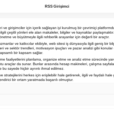
RSS Girişimci
ri ve girişimciler için içerik sağlayan iyi kurulmuş bir çevrimiçi platformd
lgili çeşitli yönleri ele alan makaleler, bilgiler ve kaynaklar paylaşmaktı
önetme ve büyütmeyle ilgili rehberlik arayanlar için değerli bir araçtır.
manlar ve katkıcılar ekibiyle, web sitesi iş dünyasıyla ilgili geniş bir bil
leri ve sektör trendleri, motivasyon ipuçları ve pazar analizi gibi konular
kapsamlı bir kapsam sağlar.
letme faaliyetlerini planlama, organize etme ve analiz etme sürecinde yar
tu araçlar da sunar. Bunlar arasında hesap makineleri, çalışma sayfaları ve
e bu sayede hiçbir ayrıntı ihmal edilmez.
ve stratejilerini herkes için erişilebilir hale getirerek, ilgili ve faydalı hale 
gilendirici bir ortam yaratmada başarılı olmuştur.