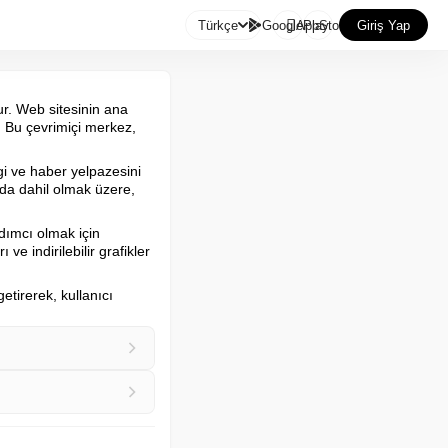

Türkçe
GooglePlay
AppStore
Giriş Yap
ur. Web sitesinin ana 
r. Bu çevrimiçi merkez, 
gi ve haber yelpazesini 
 da dahil olmak üzere, 
dımcı olmak için 
 indirilebilir grafikler 
getirerek, kullanıcı 