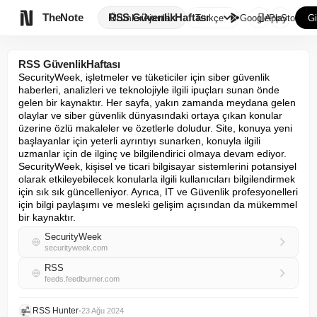

TheNote
RSS GüvenlikHaftası
Ürünler
Ajanlar
Türkçe
GooglePlay
AppStore
Gi
RSS GüvenlikHaftası
SecurityWeek, işletmeler ve tüketiciler için siber güvenlik 
haberleri, analizleri ve teknolojiyle ilgili ipuçları sunan önde 
gelen bir kaynaktır. Her sayfa, yakın zamanda meydana gelen 
olaylar ve siber güvenlik dünyasındaki ortaya çıkan konular 
üzerine özlü makaleler ve özetlerle doludur. Site, konuya yeni 
başlayanlar için yeterli ayrıntıyı sunarken, konuyla ilgili 
uzmanlar için de ilginç ve bilgilendirici olmaya devam ediyor. 
SecurityWeek, kişisel ve ticari bilgisayar sistemlerini potansiyel 
olarak etkileyebilecek konularla ilgili kullanıcıları bilgilendirmek 
için sık sık güncelleniyor. Ayrıca, IT ve Güvenlik profesyonelleri 
için bilgi paylaşımı ve mesleki gelişim açısından da mükemmel 
bir kaynaktır.
SecurityWeek
securityweek.com
RSS
feeds.feedburner.com
RSS Hunter
•
23 Ağu 2024