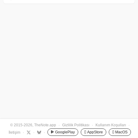
© 2015-2026, TheNote.app
·
Gizlilik Politikası
·
Kullanım Koşulları
·
GooglePlay
 AppStore
 MacOS
İletişim
·
·
·