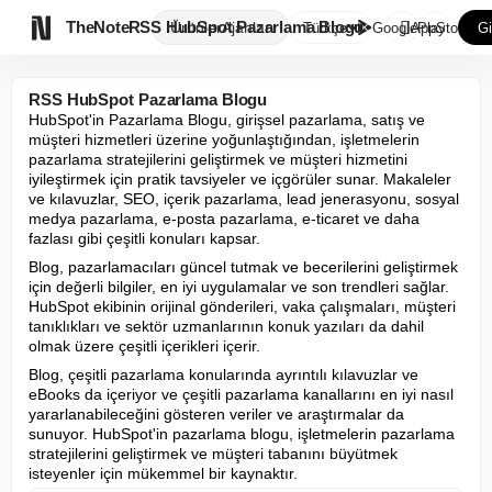

TheNote
RSS HubSpot Pazarlama Blogu
Ürünler
Ajanlar
Türkçe
GooglePlay
AppStore
Gi
RSS HubSpot Pazarlama Blogu
HubSpot'in Pazarlama Blogu, girişsel pazarlama, satış ve 
müşteri hizmetleri üzerine yoğunlaştığından, işletmelerin 
pazarlama stratejilerini geliştirmek ve müşteri hizmetini 
iyileştirmek için pratik tavsiyeler ve içgörüler sunar. Makaleler 
ve kılavuzlar, SEO, içerik pazarlama, lead jenerasyonu, sosyal 
medya pazarlama, e-posta pazarlama, e-ticaret ve daha 
fazlası gibi çeşitli konuları kapsar.
Blog, pazarlamacıları güncel tutmak ve becerilerini geliştirmek 
için değerli bilgiler, en iyi uygulamalar ve son trendleri sağlar. 
HubSpot ekibinin orijinal gönderileri, vaka çalışmaları, müşteri 
tanıklıkları ve sektör uzmanlarının konuk yazıları da dahil 
olmak üzere çeşitli içerikleri içerir.
Blog, çeşitli pazarlama konularında ayrıntılı kılavuzlar ve 
eBooks da içeriyor ve çeşitli pazarlama kanallarını en iyi nasıl 
yararlanabileceğini gösteren veriler ve araştırmalar da 
sunuyor. HubSpot'in pazarlama blogu, işletmelerin pazarlama 
stratejilerini geliştirmek ve müşteri tabanını büyütmek 
isteyenler için mükemmel bir kaynaktır.