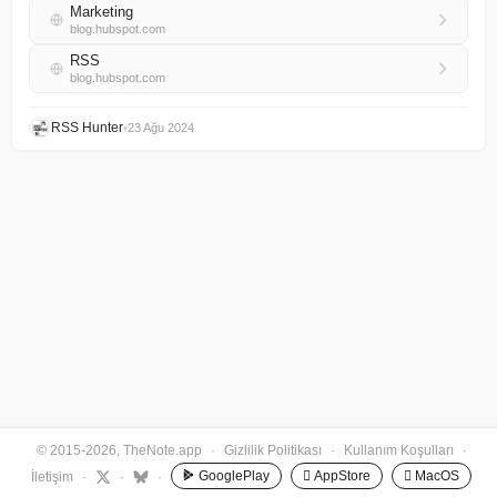
Marketing
blog.hubspot.com
RSS
blog.hubspot.com
RSS Hunter
•
23 Ağu 2024
© 2015-2026, TheNote.app
·
Gizlilik Politikası
·
Kullanım Koşulları
·
GooglePlay
 AppStore
 MacOS
İletişim
·
·
·