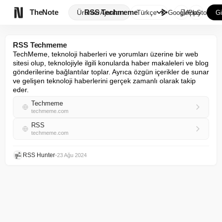

TheNote
RSS Techmeme
Ürünler
Ajanlar
Türkçe
GooglePlay
AppStore
Gi
RSS Techmeme
TechMeme, teknoloji haberleri ve yorumları üzerine bir web 
sitesi olup, teknolojiyle ilgili konularda haber makaleleri ve blog 
gönderilerine bağlantılar toplar. Ayrıca özgün içerikler de sunar 
ve gelişen teknoloji haberlerini gerçek zamanlı olarak takip 
eder.
Techmeme
techmeme.com
RSS
techmeme.com
RSS Hunter
•
23 Ağu 2024