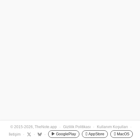
© 2015-2026, TheNote.app
·
Gizlilik Politikası
·
Kullanım Koşulları
·
GooglePlay
 AppStore
 MacOS
İletişim
·
·
·