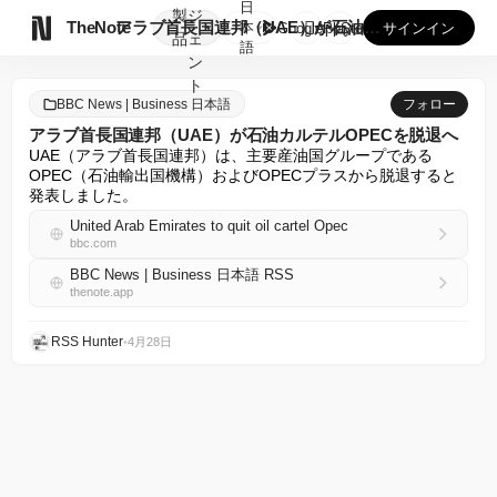
日
製
ジ

TheNote
アラブ首長国連邦（UAE）が石油カルテルOPECを脱退へ
本
GooglePlay
AppStore
サインイン
品
ェ
語
ン
ト
BBC News | Business 日本語
フォロー
アラブ首長国連邦（UAE）が石油カルテルOPECを脱退へ
UAE（アラブ首長国連邦）は、主要産油国グループである
OPEC（石油輸出国機構）およびOPECプラスから脱退すると
発表しました。
United Arab Emirates to quit oil cartel Opec
bbc.com
BBC News | Business 日本語 RSS
thenote.app
RSS Hunter
•
4月28日