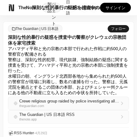
日
製
ジ

TheNote
深刻な性的暴行の疑惑を捜査中の警察がクレウェの宗教団体を家宅...
本
GooglePlay
AppStore
サインイン
品
ェ
語
ン
ト
The Guardian | US 日本語
フォロー
深刻な性的暴行の疑惑を捜査中の警察がクレウェの宗教団
体を家宅捜索
アハマディ平和と光の宗教の本部で行われた作戦に約500人の
警察官が配備される

警察は、深刻な性的犯罪、現代奴隷、強制結婚の疑惑に関する
捜査を受けて、アハマディ平和と光の宗教の本部に強制捜査を
行った。

水曜日の朝、イングランド北西部各地から集められた約500人
の警察官が現場に到着し、数名の逮捕を行った。警察は、元孤
児院を拠点とするこの団体の本部、およびチェシャー州クルー
にある他の不動産に立ち入るための令状を所持していた。
Crewe religious group raided by police investigating allegations of serious sexual offences
theguardian.com
The Guardian | US 日本語 RSS
thenote.app
RSS Hunter
•
4月29日