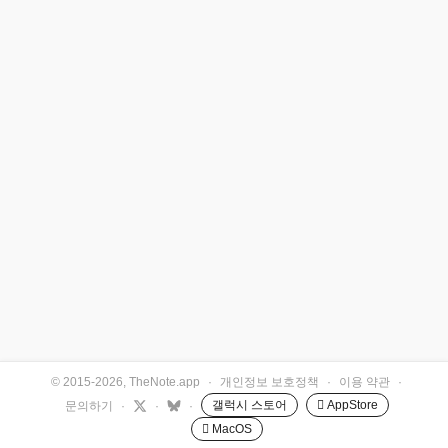
© 2015-2026, TheNote.app
·
개인정보 보호정책
·
이용 약관
·
갤럭시 스토어
 AppStore
문의하기
·
·
·
 MacOS