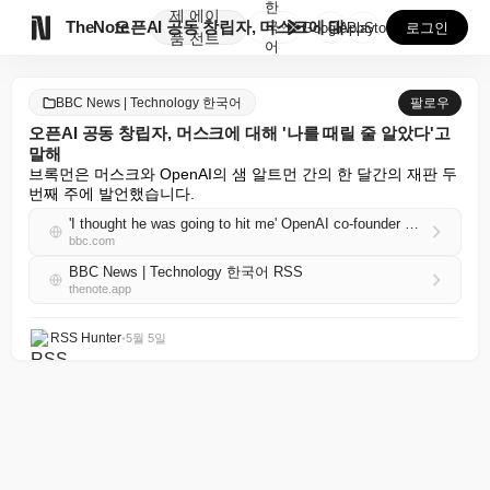
한
제
에이

TheNote
오픈AI 공동 창립자, 머스크에 대해 '나를 때릴 줄 ...
국
GooglePlay
AppStore
로그인
품
전트
어
BBC News | Technology 한국어
팔로우
오픈AI 공동 창립자, 머스크에 대해 '나를 때릴 줄 알았다'고
말해
브록먼은 머스크와 OpenAI의 샘 알트먼 간의 한 달간의 재판 두 
번째 주에 발언했습니다.
'I thought he was going to hit me' OpenAI co-founder says of Musk
bbc.com
BBC News | Technology 한국어 RSS
thenote.app
RSS Hunter
•
5월 5일