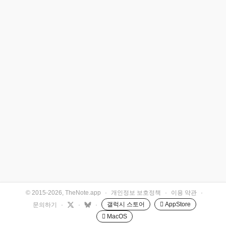
© 2015-2026, TheNote.app
·
개인정보 보호정책
·
이용 약관
·
갤럭시 스토어
 AppStore
문의하기
·
·
·
 MacOS