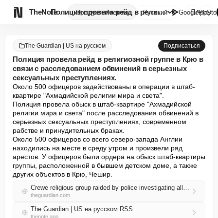

TheNote
Полиция провела рейд в религио...
Продукты
Агенты
Русский
GooglePlay
AppSto
The Guardian | US на русском
Подписаться
Полиция провела рейд в религиозной группе в Крю в
связи с расследованием обвинений в серьезных
сексуальных преступлениях.
Около 500 офицеров задействованы в операции в штаб-
квартире "Ахмадийской религии мира и света".

Полиция провела обыск в штаб-квартире "Ахмадийской 
религии мира и света" после расследования обвинений в 
серьезных сексуальных преступлениях, современном 
рабстве и принудительных браках.

Около 500 офицеров со всего северо-запада Англии 
находились на месте в среду утром и произвели ряд 
арестов. У офицеров были ордера на обыск штаб-квартиры 
группы, расположенной в бывшем детском доме, а также 
других объектов в Крю, Чешир.
Crewe religious group raided by police investigating allegations of serious sexual offences
theguardian.com
The Guardian | US на русском RSS
thenote.app