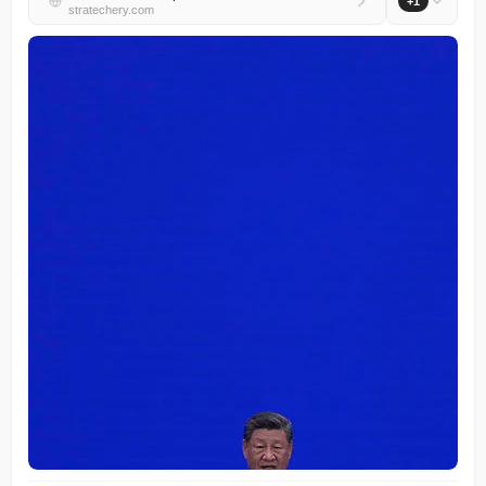
+1
stratechery.com