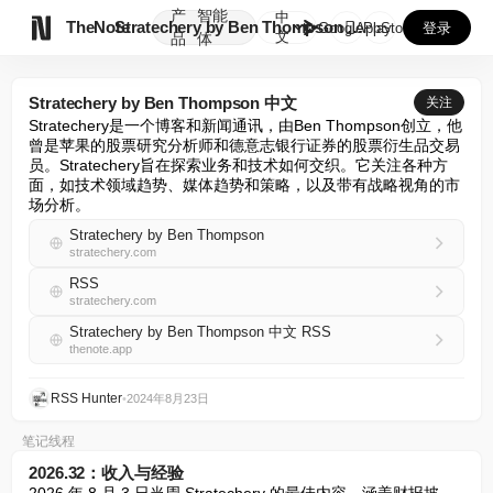
产
智能
中

TheNote
Stratechery by Ben Thompson 中文
GooglePlay
AppStore
登录
文
品
体
Stratechery by Ben Thompson 中文
关注
Stratechery是一个博客和新闻通讯，由Ben Thompson创立，他
曾是苹果的股票研究分析师和德意志银行证券的股票衍生品交易
员。Stratechery旨在探索业务和技术如何交织。它关注各种方
面，如技术领域趋势、媒体趋势和策略，以及带有战略视角的市
场分析。
Stratechery by Ben Thompson
stratechery.com
RSS
stratechery.com
Stratechery by Ben Thompson 中文 RSS
thenote.app
RSS Hunter
•
2024年8月23日
笔记线程
2026.32：收入与经验