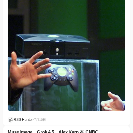
RSS Hunter
•
7月10日
Muse Image，Grok 4.5，Alex Karp 在 CNBC