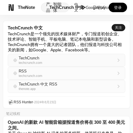
产
智能
中

TheNote
TechCrunch 中文
GooglePlay
AppStore
登录
文
品
体
TechCrunch 中文
关注
TechCrunch是一个领先的技术媒体财产，专门报道初创企业、
技术评论、智能手机、平板电脑、笔记本电脑和新型设备。
TechCrunch拥有一个庞大的记者团队，他们报道与科技公司相
关的新闻，如Google、Apple、Facebook等。
TechCrunch
techcrunch.com
RSS
techcrunch.com
TechCrunch 中文 RSS
thenote.app
RSS Hunter
•
2024年8月23日
笔记线程
OpenAI 的新款 AI 智能音箱据报道售价将在 300 至 400 美元
之间。