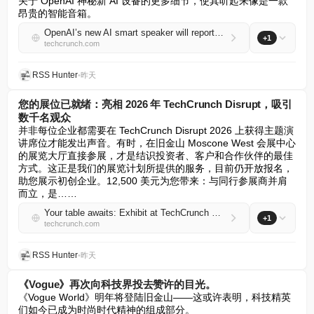
关于 OpenAI 神秘新 AI 设备的更多细节，使其听起来像是一款
昂贵的智能音箱。
OpenAI’s new AI smart speaker will reportedly sell for between $300-$400
+1
techcrunch.com
RSS Hunter
•
昨天
您的展位已就绪：亮相 2026 年 TechCrunch Disrupt，吸引
数千名观众
并非每位企业都需要在 TechCrunch Disrupt 2026 上获得主题演
讲席位才能发出声音。有时，在旧金山 Moscone West 会展中心
的展览大厅直接参展，才是结识投资者、客户和合作伙伴的最佳
方式。这正是我们的展览计划所提供的服务，目前仍开放报名，
助您展示初创企业。12,500 美元为您带来：与同行参展商并肩
而立，是……
Your table awaits: Exhibit at TechCrunch Disrupt 2026 to be seen by thousands
+1
techcrunch.com
RSS Hunter
•
昨天
《Vogue》再次向科技界投去赞许的目光。
《Vogue World》明年将登陆旧金山——这或许表明，科技精英
们如今已成为时尚时代精神的组成部分。