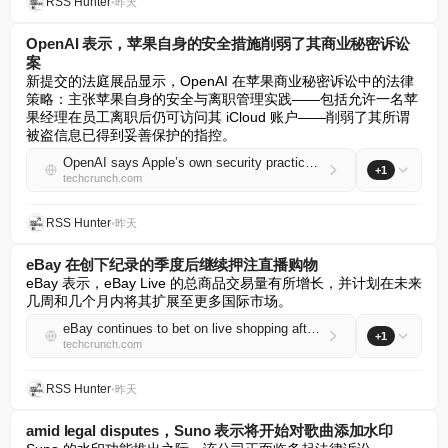
RSS Hunter
•
昨天
OpenAI 表示，苹果自身的安全措施削弱了其商业秘密诉讼
案
新提交的法庭展品显示，OpenAI 在苹果商业秘密诉讼中的法律
策略：主张苹果自身的安全与离职管理实践——包括允许一名苹
果经理在员工离职后仍可访问其 iCloud 账户——削弱了其所谓
被盗信息已得到妥善保护的指控。
OpenAI says Apple’s own security practices undermine its trade secrets case
+1
techcrunch.com
RSS Hunter
•
昨天
eBay 在创下纪录的季度后继续押注直播购物
eBay 表示，eBay Live 的总商品交易量有所增长，并计划在未来
几周和几个月内将其扩展至更多国际市场。
eBay continues to bet on live shopping after record quarter
+1
techcrunch.com
RSS Hunter
•
昨天
amid legal disputes，Suno 表示将开始对歌曲添加水印