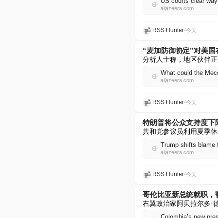
US courts clear way
aljazeera.com
RSS Hunter
•
今天
“麦加防御协定”对美
分析人士称，地区伙伴正
What could the Mecc
aljazeera.com
RSS Hunter
•
今天
特朗普将公众支持度下
共和党参议员利用夏季休
Trump shifts blame 
aljazeera.com
RSS Hunter
•
今天
哥伦比亚新总统就职，
右翼政治家阿贝拉尔多·
Colombia’s new presi