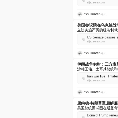
aljazeera.com
RSS Hunter
•
今天
美国参议院在乌克兰战
立法实施严厉的经济制裁
US Senate passes sw
aljazeera.com
RSS Hunter
•
今天
伊朗战争实时：三方麦
沙特王储、土耳其总统和
Iran war live: Trila
aljazeera.com
RSS Hunter
•
今天
唐纳德·特朗普重启解雇
美国总统因试图在通胀背
Donald Trump renews