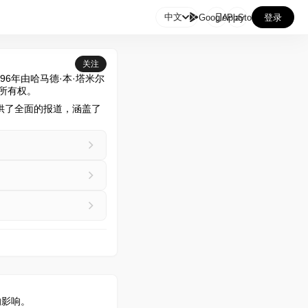

中文
GooglePlay
AppStore
登录
关注
96年由哈马德·本·塔米尔
享所有权。
众提供了全面的报道，涵盖了
的影响。