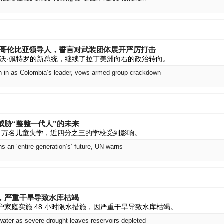
任哥伦比亚领导人，誓言对武装团体展开严厉打击
沃·佩特罗的新总统，继续了拉丁美洲向右的政治转向。
rn in as Colombia’s leader, vows armed group crackdown
威胁“整整一代人”的未来
0 万名儿童失学，近四分之三的学校受到影响。
s an ‘entire generation’s’ future, UN warns
，严重干旱导致水库枯竭
万户家庭实施 48 小时限水措施，因严重干旱导致水库枯竭。
water as severe drought leaves reservoirs depleted