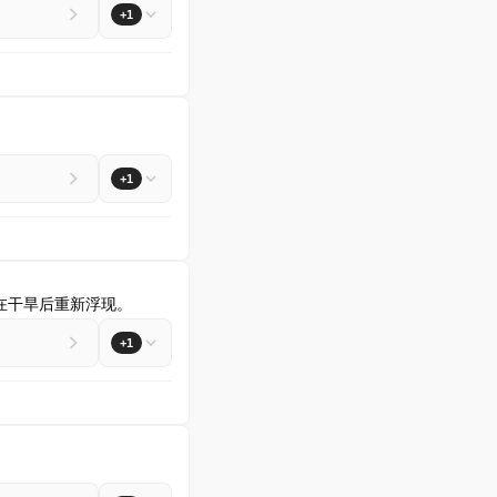
+1
+1
迹在干旱后重新浮现。
+1