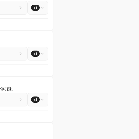
+1
+1
的可能。
+1