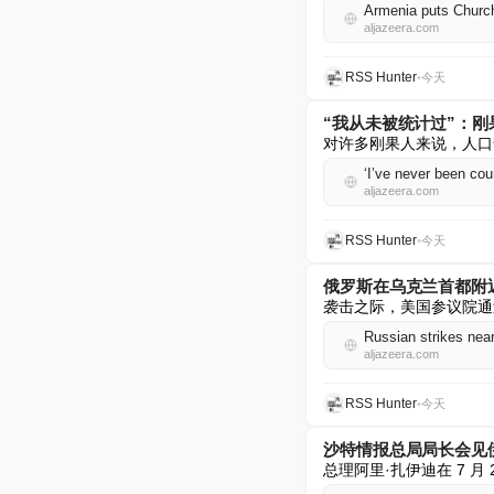
Armenia puts Church 
aljazeera.com
RSS Hunter
•
今天
“我从未被统计过”：刚
对许多刚果人来说，人口
‘I’ve never been cou
aljazeera.com
RSS Hunter
•
今天
俄罗斯在乌克兰首都附
袭击之际，美国参议院通
Russian strikes near 
aljazeera.com
RSS Hunter
•
今天
沙特情报总局局长会见
总理阿里·扎伊迪在 7 