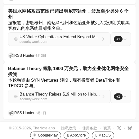
美国水网络攻击范围已超出明尼苏达州，波及至少另外 6 个
州
据报道，密歇根州、南达科他州和佐治亚州被列入受伊朗关联黑
客攻击的水系统目标州名单。
US Water Cyberattacks Extend Beyond Minnesota to at Least 6 Other States
+1
securityweek.com
RSS Hunter
•
8月3日
Balance Theory 筹集 1900 万美元，助力企业优化网络安全
投资
本轮融资由 SYN Ventures 领投，现有投资者 DataTribe 和 
TEDCO 参与。
Balance Theory Raises $19 Million to Help Enterprises Manage Cybersecurity Investments
+1
securityweek.com
RSS Hunter
•
8月1日
© 2015-2026, TheNote.app
·
隐私政策
·
使用条款
·
联系
·
·
GooglePlay
 AppStore
 MacOS
·