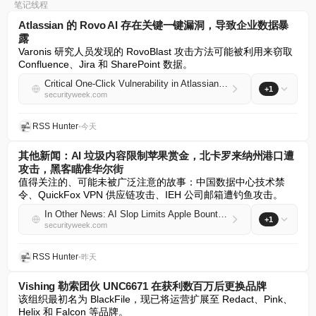
笔记线程
Atlassian 的 Rovo AI 存在关键一键漏洞，导致企业数据暴
露
Varonis 研究人员发现的 RovoBlast 攻击方法可能被利用来窃取 
Confluence、Jira 和 SharePoint 数据。
Critical One-Click Vulnerability in Atlassian’s Rovo AI Exposed Enterprise Data
+1
securityweek.com
RSS Hunter
•
今天
其他新闻：AI 垃圾内容限制苹果赏金，北卡罗来纳州港口遭
攻击，黑客瞄准华尔街
值得关注的、可能未被广泛注意的故事：中国数据中心技术禁
令、QuickFox VPN 供应链攻击、IEH 公司邮箱遭钓鱼攻击。
In Other News: AI Slop Limits Apple Bounties, North Carolina Port Attacks, Hackers Target Wall Street
+1
securityweek.com
RSS Hunter
•
昨天
Vishing 勒索团伙 UNC6671 在获利数百万后更换品牌
该组织最初名为 BlackFile，现已将运营扩展至 Redact、Pink、
Helix 和 Falcon 等品牌。