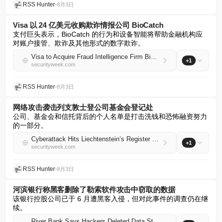
RSS Hunter
•
8月3日
Visa 以 24 亿美元收购欺诈情报公司 BioCatch
支付巨头表示，BioCatch 的行为和设备智能将帮助金融机构应
对账户接管、欺诈及其他形式的数字欺诈。
Visa to Acquire Fraud Intelligence Firm BioCatch for $2.4 Billion
+1
securityweek.com
RSS Hunter
•
8月3日
网络攻击袭击列支敦士登公司基金会登记处
公司、基金会和信托背后的个人名单是打击洗钱和恐怖融资努力
的一部分。
Cyberattack Hits Liechtenstein’s Register of People Behind Companies and Foundations
+1
securityweek.com
RSS Hunter
•
8月3日
河滨银行称黑客删除了勒索软件攻击中窃取的数据
该银行控股公司已于 6 月遭黑客入侵，但对此事件的调查仍在继
续。
River Bank Says Hackers Deleted Data Stolen in Ransomware Attack