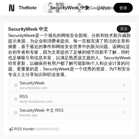
产
智能
中

TheNote
SecurityWeek 中文
GooglePlay
AppStore
登录
文
品
体
SecurityWeek 中文
关注
SecurityWeek是一个领先的网络安全新闻、分析和技术新兴威胁
提示来源，为企业和消费者提供。每一页都充满了简洁的文章和
摘要，基于最近的事件和网络安全世界中的新兴问题。该网站适
合初学者和专家，因为文章提供了足够的细节供新手了解，同时
也足够吸引和信息丰富，以满足熟悉该主题的人。SecurityWeek
经常更新，以确保所有用户都了解可能影响个人和企业计算的问
题。更重要的是，SecurityWeek是一个优秀的资源，为IT和安全
专业人士分享知识和职业发展。
SecurityWeek
securityweek.com
RSS
feeds.feedburner.com
SecurityWeek 中文 RSS
thenote.app
RSS Hunter
•
2024年8月23日