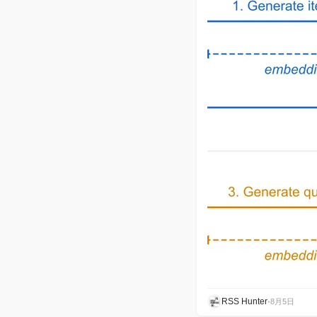
RSS Hunter
•
8月5日