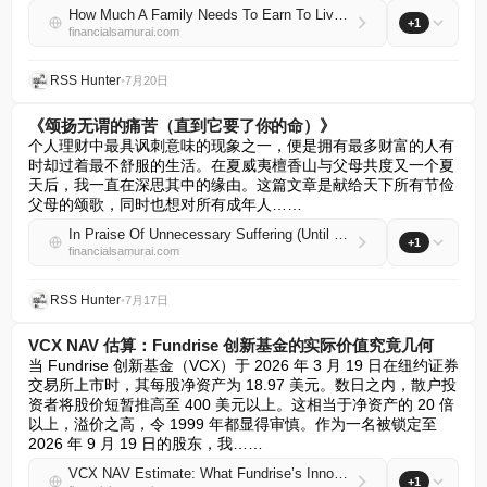
How Much A Family Needs To Earn To Live Comfortably By City: SF #1!
+1
financialsamurai.com
RSS Hunter
•
7月20日
《颂扬无谓的痛苦（直到它要了你的命）》
个人理财中最具讽刺意味的现象之一，便是拥有最多财富的人有
时却过着最不舒服的生活。在夏威夷檀香山与父母共度又一个夏
天后，我一直在深思其中的缘由。这篇文章是献给天下所有节俭
父母的颂歌，同时也想对所有成年人……
In Praise Of Unnecessary Suffering (Until It Does You In)
+1
financialsamurai.com
RSS Hunter
•
7月17日
VCX NAV 估算：Fundrise 创新基金的实际价值究竟几何
当 Fundrise 创新基金（VCX）于 2026 年 3 月 19 日在纽约证券
交易所上市时，其每股净资产为 18.97 美元。数日之内，散户投
资者将股价短暂推高至 400 美元以上。这相当于净资产的 20 倍
以上，溢价之高，令 1999 年都显得审慎。作为一名被锁定至 
2026 年 9 月 19 日的股东，我……
VCX NAV Estimate: What Fundrise’s Innovation Fund Is Really Worth
+1