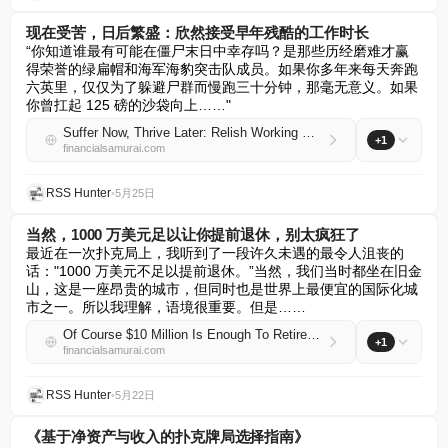
现在受苦，日后繁盛：欣然接受早年残酷的工作时长
“你知道谁最有可能在僵尸末日中幸存吗？是那些历经磨难才赢
得荣誉的绿扁帽和海军海豹突击队成员。如果你多年来每天奔跑
六英里，仅仅为了躲避尸群而慢跑三十分钟，那毫无意义。如果
你曾扛起 125 磅的沙袋向上……"
Suffer Now, Thrive Later: Relish Working Brutal Hours Early in Life
+1
financialsamurai.com
RSS Hunter
•
5月25日
当然，1000 万美元足以让你提前退休，别太疯狂了
最近在一次扑克局上，我听到了一段许久未遇的最令人沮丧的
话："1000 万美元不足以提前退休。”当然，我们当时都坐在旧金
山，这是一座昂贵的城市，但同时也是世界上最便宜的国际化城
市之一。所以我理解，语境很重要。但是……
Of Course $10 Million Is Enough To Retire Early, Don’t Be Crazy
+1
financialsamurai.com
RSS Hunter
•
5月22日
《基于净资产与收入的扑克牌局选择指南》