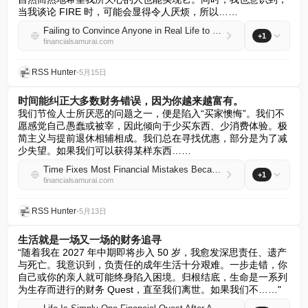
当我谈论 FIRE 时，可能会显得令人厌烦，所以……
Failing to Convince Anyone in Real Life to FIRE Despite Big Gains
+1
financialsamurai.com
RSS Hunter
•
5月15日
时间能纠正大多数财务错误，因为你越来越富有。
我们节俭人士所厌恶的问题之一，便是陷入“买家懊悔”。我们不
愿感觉自己愚蠢或被宰，因此倾向于少买东西、少消费体验。极
简主义与提前退休相辅相成。我们总在寻找优惠，部分是为了减
少失望。如果我们可以获得某样东西……
Time Fixes Most Financial Mistakes Because You Grow Richer
+1
financialsamurai.com
RSS Hunter
•
5月13日
生活就是一场又一场的财务追寻
“随着我在 2027 年中期即将步入 50 岁，我愈发深思责任、遗产
与死亡。我意识到，负责任的成年生活十分艰难。一步走错，你
自己或你的亲人就可能终身陷入困境。归根结底，生命是一系列
为生存而进行的财务 Quest，直至我们离世。如果我们不……"