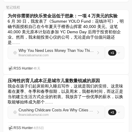
笔记线程
为何你需要的快乐资金远低于想象：一项 4 万美元的实验
6 月 30 日，我发表了《Summer YOLO Fund：花钱许可》，明
确书面授权自己在今年夏天于檀香山挥霍 40,000 美元。这笔 
40,000 美元原本计划在参加 YC Demo Day 后用于投资初创企
业。然而，我未能投资心仪的公司，无论是由于估值问题还
是……
Why You Need Less Money Than You Think To Be Happy: A $40,000 Experiment
+1
financialsamurai.com
RSS Hunter
•
昨天
压垮性的育儿成本正是城市儿童数量锐减的原因
我会在孩子们起床前和入睡后写作，这就是我们的安排。这意味
着在夏季、冬季和春季假期，以及周末，我都有时间，而这正是
当初建立生活方式企业的初衷。我放弃了一份优厚的薪水，以换
取能够始终成为那个……
Crushing Childcare Costs Are Why Cities Are Running Out Of Kids
+1
financialsamurai.com
RSS Hunter
•
8月5日