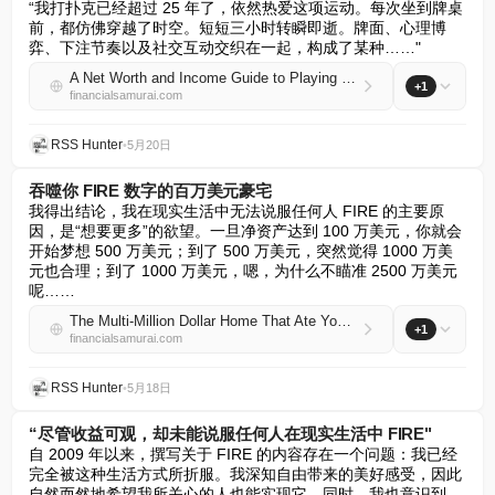
“我打扑克已经超过 25 年了，依然热爱这项运动。每次坐到牌桌
前，都仿佛穿越了时空。短短三小时转瞬即逝。牌面、心理博
弈、下注节奏以及社交互动交织在一起，构成了某种……"
A Net Worth and Income Guide to Playing the Right Poker Stakes
+1
financialsamurai.com
RSS Hunter
•
5月20日
吞噬你 FIRE 数字的百万美元豪宅
我得出结论，我在现实生活中无法说服任何人 FIRE 的主要原
因，是“想要更多”的欲望。一旦净资产达到 100 万美元，你就会
开始梦想 500 万美元；到了 500 万美元，突然觉得 1000 万美
元也合理；到了 1000 万美元，嗯，为什么不瞄准 2500 万美元
呢……
The Multi-Million Dollar Home That Ate Your FIRE Number
+1
financialsamurai.com
RSS Hunter
•
5月18日
“尽管收益可观，却未能说服任何人在现实生活中 FIRE"
自 2009 年以来，撰写关于 FIRE 的内容存在一个问题：我已经
完全被这种生活方式所折服。我深知自由带来的美好感受，因此
自然而然地希望我所关心的人也能实现它。同时，我也意识到，