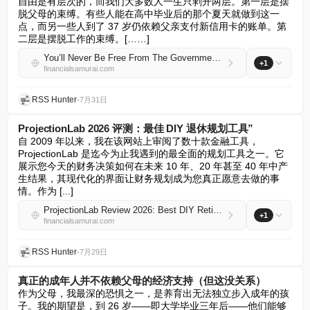
自由是有层次的，而我们大多数人一生只剥开两层。第一层是摆
脱父母的束缚。有些人能在高中毕业后的那个夏天就做到这一
点，而另一些人到了 37 岁仍依赖父亲支付新信用卡的账单。第
二层是摆脱工作的束缚。[……]
You’ll Never Be Free From The Government: Introducing The Leash Ratio
+1
financialsamurai.com
RSS Hunter
•
7月31日
ProjectionLab 2026 评测：最佳 DIY 退休规划工具”
自 2009 年以来，我在该网站上审阅了数十款金融工具，
ProjectionLab 是迄今为止我遇到的最全面的规划工具之一。它
展示您今天的财务决策如何在未来 10 年、20 年甚至 40 年中产
生结果，其现代化的界面让财务规划成为您真正愿意去做的事
情。作为 [...]
ProjectionLab Review 2026: Best DIY Retirement Planning Tool
+1
financialsamurai.com
RSS Hunter
•
7月29日
真正的成年人并不依赖父母的经济支持（但这没关系）
作为父母，我最深的恐惧之一，是养育出无法独立步入成年的孩
子。我的期望是，到 26 岁——即大学毕业三年后——他们能够