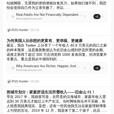
站稳脚跟，无需我的资助便能自食其力。如果他们做不到，我恐
怕会觉得自己作为父亲失败了。所以……
Real Adults Are Not Financially Dependent On Their Parents (But That’s OK)
+1
financialsamurai.com
RSS Hunter
•
7月27日
为何美国人比你想的更富有、更幸福、更健康
最近，我在 Twitter 上分享了一个年收入 40.8 万美元的四口之家
的样本预算，这是最新数据认为在旧金山感到舒适所需的金额。
该推文获得了超过 300 万次浏览和 1000 多条回复。但浏览量并
非重点。重点是我从中领悟到的……
Why Americans Are Richer, Happier, And Healthier Than You Think
+1
financialsamurai.com
RSS Hunter
•
7月23日
按城市划分：家庭舒适生活所需收入——旧金山 #1！
早在 2017 年，我就曾写道，在昂贵的沿海城市，家庭年收入需
达到 30 万美元才能过上中产生活。当时网络舆论并不买账，有
人指责我脱离现实、妄想，还有一些其他我无法在家庭理财博客
上刊登的言论。2019 年 12 月，我迎来了第二个孩子，此后……