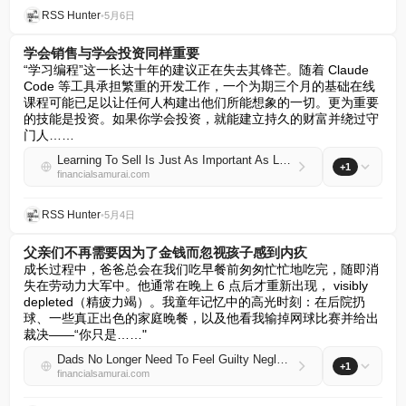
RSS Hunter
•
5月6日
学会销售与学会投资同样重要
“学习编程”这一长达十年的建议正在失去其锋芒。随着 Claude 
Code 等工具承担繁重的开发工作，一个为期三个月的基础在线
课程可能已足以让任何人构建出他们所能想象的一切。更为重要
的技能是投资。如果你学会投资，就能建立持久的财富并绕过守
门人……
Learning To Sell Is Just As Important As Learning To Invest
+1
financialsamurai.com
RSS Hunter
•
5月4日
父亲们不再需要因为了金钱而忽视孩子感到内疚
成长过程中，爸爸总会在我们吃早餐前匆匆忙忙地吃完，随即消
失在劳动力大军中。他通常在晚上 6 点后才重新出现， visibly 
depleted（精疲力竭）。我童年记忆中的高光时刻：在后院扔
球、一些真正出色的家庭晚餐，以及他看我输掉网球比赛并给出
裁决——“你只是……"
Dads No Longer Need To Feel Guilty Neglecting Their Children For Money
+1
financialsamurai.com