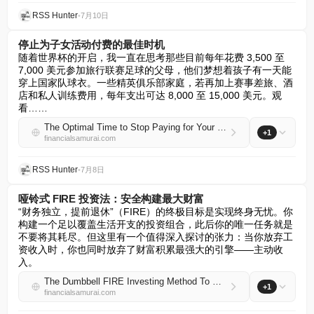
RSS Hunter
•
7月10日
停止为子女活动付费的最佳时机
随着世界杯的开启，我一直在思考那些目前每年花费 3,500 至 
7,000 美元参加旅行联赛足球的父母，他们梦想着孩子有一天能
穿上国家队球衣。一些精英俱乐部家庭，若再加上赛事差旅、酒
店和私人训练费用，每年支出可达 8,000 至 15,000 美元。观
看……
The Optimal Time to Stop Paying for Your Kids’ Activities
+1
financialsamurai.com
RSS Hunter
•
7月8日
哑铃式 FIRE 投资法：安全构建最大财富
“财务独立，提前退休”（FIRE）的终极目标是实现终身无忧。你
构建一个足以覆盖生活开支的投资组合，此后你的唯一任务就是
不要将其耗尽。但这里有一个值得深入探讨的张力：当你放弃工
资收入时，你也同时放弃了财富积累最强大的引擎——主动收
入。
The Dumbbell FIRE Investing Method To Safely Build Max Wealth
+1
financialsamurai.com