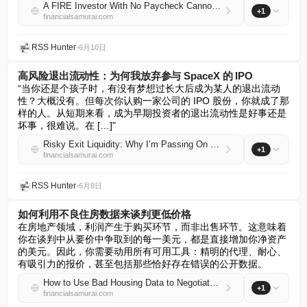
A FIRE Investor With No Paycheck Cannot Afford to Be Too Wrong
+1
financialsamurai.com
RSS Hunter
•
6月10日
高风险退出流动性：为何我放弃参与 SpaceX 的 IPO
“当你还是个孩子时，有没有梦想过长大后成为某人的退出流动
性？大概没有。但每次你认购一家公司的 IPO 股份，你就成了那
样的人。从短期来看，成为早期投资者的退出流动性是好事还是
坏事，很难说。在 […]"
Risky Exit Liquidity: Why I’m Passing On The SpaceX IPO
+1
financialsamurai.com
RSS Hunter
•
6月8日
如何利用不良住房数据来谈判更低价格
在房地产领域，利润产生于购买环节，而非出售环节。这意味着
你在谈判中从要价中争取到的每一美元，都是直接增加你净资产
的美元。因此，你需要动用所有可用工具：精明的代理、耐心、
有吸引力的报价，甚至包括那些恰好存在错误的公开数据。
How to Use Bad Housing Data to Negotiate a Lower Price
+1
financialsamurai.com