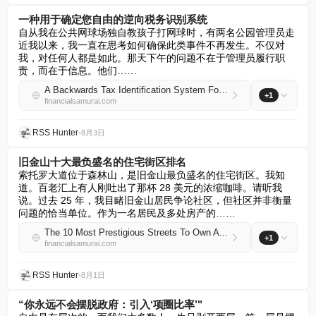
一种用于确定您自由的逆向税务识别系统
自从我在公共网球场独自教孩子打网球时，有两名公园管理员走
近我以来，我一直在思考如何确保此类事件不再发生。不仅对
我，对任何人都是如此。那天下午的问题不在于管理员履行职
责，而在于信息。他们……
A Backwards Tax Identification System For Determining Your Freedom
+1
financialsamurai.com
RSS Hunter
•
8月3日
旧金山十大最负盛名的住宅街区排名
索托罗大道位于森林山，是旧金山最负盛名的住宅街区。我知
道。百老汇上有人刚吐出了那杯 28 美元的浓缩咖啡。请听我
说。过去 25 年，我目睹旧金山居民争论社区，但社区并非衡量
问题的恰当单位。作为一名居民及多处房产的……
The 10 Most Prestigious Streets To Own A Home In San Francisco, Ranked
+1
financialsamurai.com
RSS Hunter
•
8月1日
“你永远不会摆脱政府：引入‘项圈比率’"