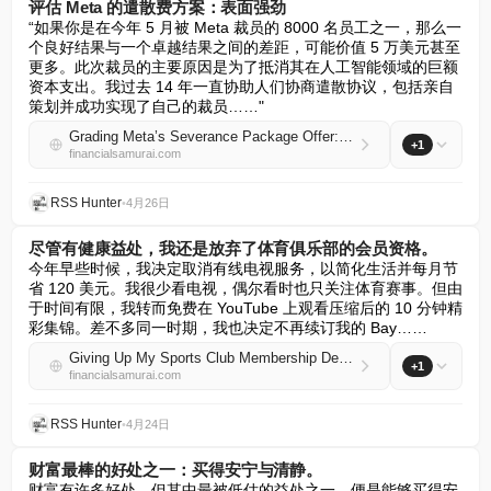
评估 Meta 的遣散费方案：表面强劲
“如果你是在今年 5 月被 Meta 裁员的 8000 名员工之一，那么一
个良好结果与一个卓越结果之间的差距，可能价值 5 万美元甚至
更多。此次裁员的主要原因是为了抵消其在人工智能领域的巨额
资本支出。我过去 14 年一直协助人们协商遣散协议，包括亲自
策划并成功实现了自己的裁员……"
Grading Meta’s Severance Package Offer: Strong On The Surface
+1
financialsamurai.com
RSS Hunter
•
4月26日
尽管有健康益处，我还是放弃了体育俱乐部的会员资格。
今年早些时候，我决定取消有线电视服务，以简化生活并每月节
省 120 美元。我很少看电视，偶尔看时也只关注体育赛事。但由
于时间有限，我转而免费在 YouTube 上观看压缩后的 10 分钟精
彩集锦。差不多同一时期，我也决定不再续订我的 Bay……
Giving Up My Sports Club Membership Despite the Health Benefits
+1
financialsamurai.com
RSS Hunter
•
4月24日
财富最棒的好处之一：买得安宁与清静。
财富有许多好处，但其中最被低估的益处之一，便是能够买得安