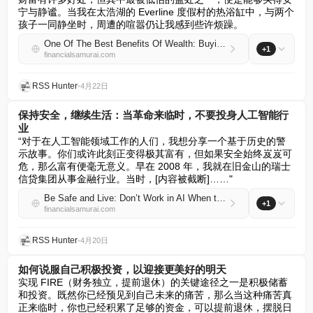
宁与静谧。当我在太浩湖的 Everline 度假村的热浴缸中，与两个
孩子一同静坐时，周遭的喧嚣仍让我感到些许烦躁。
One Of The Best Benefits Of Wealth: Buying Peace And Quiet
+1
financialsamurai.com
RSS Hunter
•
4月22日
保持安全，继续生活：当革命来临时，不要投身人工智能行
业
“对于在人工智能领域工作的人们，我想分享一个基于历史的警
示故事。你们或许此刻正变得极其富有，但如果安全始终岌岌可
危，那么富有便毫无意义。早在 2008 年，我就在旧金山的瑞士
信贷集团从事金融行业。当时，[内容被截断]……"
Be Safe and Live: Don’t Work in AI When the Revolution Comes
+1
financialsamurai.com
RSS Hunter
•
4月20日
如何说服自己积极投资，以迎接更美好的明天
实现 FIRE（财务独立，提前退休）的关键途径之一是积极储蓄
和投资。既然你已经预见到自己未来的痛苦，那么当这种痛苦真
正来临时，你也已经积累了足够的资金，可以提前退休，摆脱日