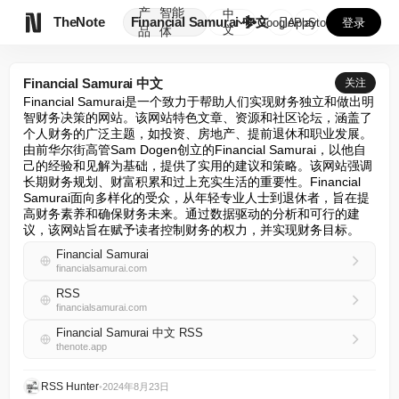
产
智能
中

TheNote
Financial Samurai 中文
GooglePlay
AppStore
登录
文
品
体
Financial Samurai 中文
关注
Financial Samurai是一个致力于帮助人们实现财务独立和做出明
智财务决策的网站。该网站特色文章、资源和社区论坛，涵盖了
个人财务的广泛主题，如投资、房地产、提前退休和职业发展。
由前华尔街高管Sam Dogen创立的Financial Samurai，以他自
己的经验和见解为基础，提供了实用的建议和策略。该网站强调
长期财务规划、财富积累和过上充实生活的重要性。Financial 
Samurai面向多样化的受众，从年轻专业人士到退休者，旨在提
高财务素养和确保财务未来。通过数据驱动的分析和可行的建
议，该网站旨在赋予读者控制财务的权力，并实现财务目标。
Financial Samurai
financialsamurai.com
RSS
financialsamurai.com
Financial Samurai 中文 RSS
thenote.app
RSS Hunter
•
2024年8月23日