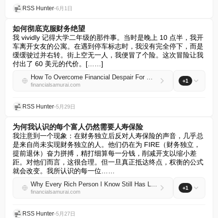
RSS Hunter
•
6月1日
如何彻底克服财务绝望
我 vividly 记得大学二年级的那件事。当时是晚上 10 点半，我开
车离开女友的公寓。在遇到停车标志时，我没有完全停下，而是
缓缓驶过并右转。街上空无一人，我便冒了个险。这次冒险让我
付出了 60 美元的代价。[……]
How To Overcome Financial Despair For Good
+1
financialsamurai.com
RSS Hunter
•
5月29日
为何我认识的每个富人仍然需要人寿保险
我注意到一个现象：在财务独立后反对人寿保险的声音，几乎总
是来自尚未实现财务独立的人。他们仍在为 FIRE（财务独立，
提前退休）奋力拼搏，精打细算每一分钱，削减开支以缩小差
距。对他们而言，这很合理。但一旦真正抵达终点，权衡的公式
就会改变。我所认识的每一位……
Why Every Rich Person I Know Still Has Life Insurance
+1
financialsamurai.com
RSS Hunter
•
5月27日