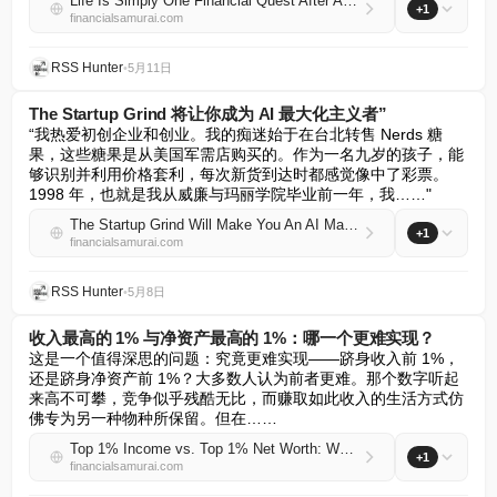
Life Is Simply One Financial Quest After Another
+1
financialsamurai.com
RSS Hunter
•
5月11日
The Startup Grind 将让你成为 AI 最大化主义者”
“我热爱初创企业和创业。我的痴迷始于在台北转售 Nerds 糖
果，这些糖果是从美国军需店购买的。作为一名九岁的孩子，能
够识别并利用价格套利，每次新货到达时都感觉像中了彩票。
1998 年，也就是我从威廉与玛丽学院毕业前一年，我……"
The Startup Grind Will Make You An AI Maximalist
+1
financialsamurai.com
RSS Hunter
•
5月8日
收入最高的 1% 与净资产最高的 1%：哪一个更难实现？
这是一个值得深思的问题：究竟更难实现——跻身收入前 1%，
还是跻身净资产前 1%？大多数人认为前者更难。那个数字听起
来高不可攀，竞争似乎残酷无比，而赚取如此收入的生活方式仿
佛专为另一种物种所保留。但在……
Top 1% Income vs. Top 1% Net Worth: Which Is Harder to Achieve?
+1
financialsamurai.com