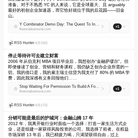
准备。对于不熟悉 YC 的人来说，它是全球最大、且 arguably 
最好的初创企业加速器，而它恰好就位于我的后花园——旧金
山。
Y Combinator Demo Day: The Quest To Invest In The Best Startups
+1
financialsamurai.com
RSS Hunter
•
6月19日
停止等待许可去建立财富
2006 年从伯克利 MBA 项目毕业后，我想创办“金融萨缪尔”。但
即便修读了创业、营销和财务课程，我仍缺乏创办企业所需的一
切。我的借口是，我的雇主瑞士信贷为我支付了 80% 的 MBA 学
费，因此我深感有义务回报他们……
Stop Waiting For Permission To Build A Fortune
+1
financialsamurai.com
RSS Hunter
•
6月17日
分销可能是最后的护城河：金融山姆 17 年
2012 年，我离开银行业时面临一个选择：打造一家生活方式企
业，还是组建一家获得风险投资的公司。我选择了前者。在权益
市场深耕 13 年后，我已精疲力竭，只渴望获得自由，过上 