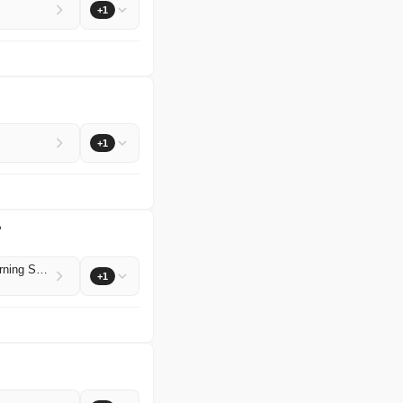
+1
+1
》
SpaceX's spending surge, the S&P 500's new record, Chipotle's salmonella scare and more in Morning Squawk
+1