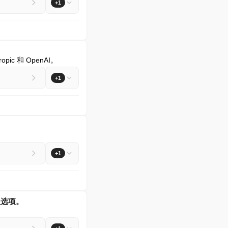
+1
ic 和 OpenAI。
+1
+1
认选项。