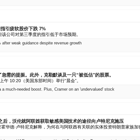
因指引疲软股价下跌 7%
，但该公司对第三季度的指引低于市场预期。
 after weak guidance despite revenue growth
提供了急需的提振。此外，克勒默谈及一只“被低估”的股票。
午 10:20（美国东部时间）举行“晨会”。
 a much-needed boost. Plus, Cramer on an 'undervalued' stock
之后，沃伦就阿联酋获取敏感美国技术的途径向卢特尼克施压
求霍华德·卢特尼克解释，为何在与阿联酋有关联的实体投资特朗普家族加