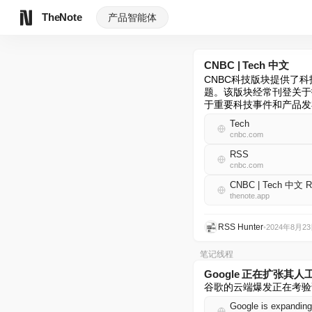
TheNote
产品
智能体
CNBC | Tech 中文
CNBC科技版块提供了
题。该版块经常刊登关于
于重要科技事件和产品发
Tech
cnbc.com
RSS
cnbc.com
CNBC | Tech 中文 
thenote.app
RSS Hunter
•
2024年8月2
笔记线程
Google 正在扩张
谷歌的云端爆发正在考验
Google is expanding 