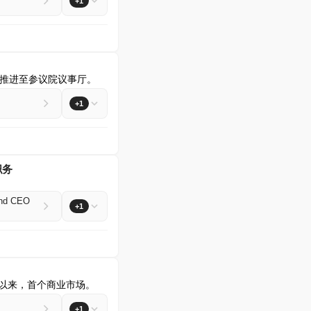
+1
推进至参议院议事厅。
+1
职务
Mind CEO
+1
务以来，首个商业市场。
+1