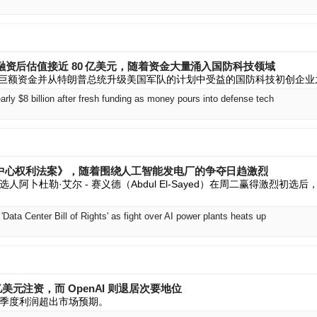
一轮融资后估值接近 80 亿美元，随着资金大量涌入国防科技领域
在筹集巨额资金并从特朗普总统升级美国军队的计划中受益的国防科技初创企
arly $8 billion after fresh funding as money pours into defense tech
数据中心权利法案》，随着围绕人工智能发电厂的争夺日趋激烈
阿卜杜勒·艾尔 - 赛义德（Abdul El-Sayed）在周二赢得激烈初
'Data Center Bill of Rights' as fight over AI power plants heats up
亿美元注资，而 OpenAI 则退居次要地位
季度利润超出市场预期。