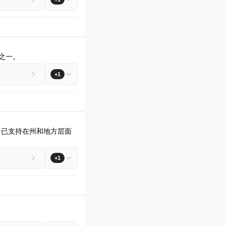
业之一。
+1
选后，已支持在州和地方层面
+1